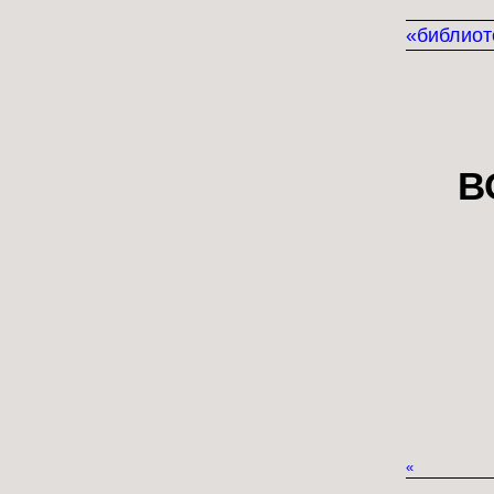
«библиот
В
«