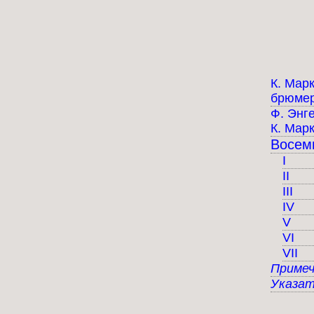
К. Мар
брюмер
Ф. Энг
К. Мар
Восем
I
II
III
IV
V
VI
VII
Примеч
Указат