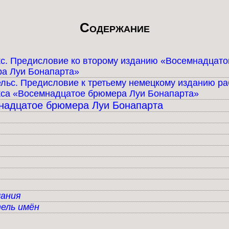
Содержание
кс. Предисловие ко второму изданию «Восемнадцато
а Луи Бонапарта»
ельс. Предисловие к третьему немецкому изданию р
кса «Восемнадцатое брюмера Луи Бонапарта»
надцатое брюмера Луи Бонапарта
ания
ель имён