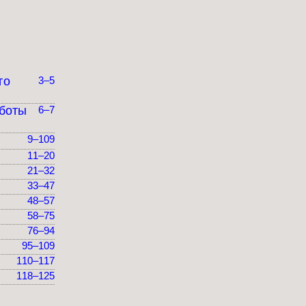
го
3–5
аботы
6–7
9–109
11–20
21–32
33–47
48–57
58–75
76–94
95–109
110–117
118–125