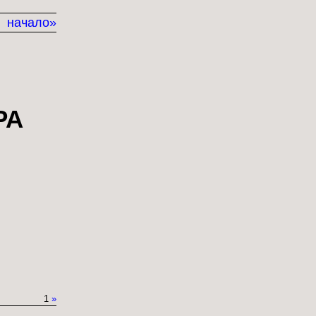
начало»
РА
1
»