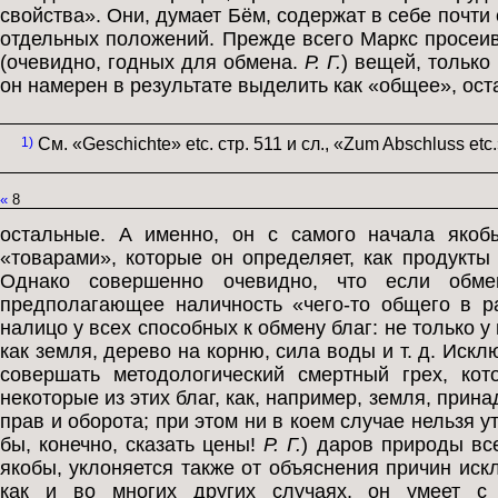
свойства». Они, думает Бём, содержат в себе почти
отдельных положений. Прежде всего Маркс просеив
(очевидно, годных для обмена.
Р. Г.
) вещей, только
он намерен в результате выделить как «общее», ост
1)
См. «Geschichte» etc. стр. 511 и сл., «Zum Abschluss etc.»
«
8
остальные. А именно, он с самого начала якоб
«товарами», которые он определяет, как продукты
Однако совершенно очевидно, что если обмен
предполагающее наличность «чего-то общего в р
налицо у всех способных к обмену благ: не только у
как земля, дерево на корню, сила воды и т. д. Искл
совершать методологический смертный грех, ко
некоторые из этих благ, как, например, земля, пр
прав и оборота; при этом ни в коем случае нельзя 
бы, конечно, сказать цены!
Р. Г.
) даров природы вс
якобы, уклоняется также от объяснения причин искл
как и во многих других случаях, он умеет с 