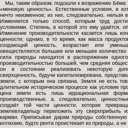
Мы, таким образом, подошли к возражению Бёма:
«меновую ценность». Естественные условия, в ко
нечто неизменное; из них, следовательно, нельзя
Изменяется только способ, которым труд дости
условиями. Степень, в которой это ему удаётся, о
Изменение производительности касается лишь кон
ценности; однако, в то время, как масса продукт
создающий ценность, возрастает или умень
овеществляется большее или меньшее количество т
сила природы находится в распоряжении одного
производительностью большей, чем средняя общест
он в состоянии реализовать некоторую доп
сверхценность, будучи капитализирована, представ
земли, с которым она связана. Земля не есть тов
длительном историческом процессе как условие пр
цена земли есть лишь иррациональная форм
производственные, а, следовательно, ценностн
создаёт той части ценности, которая превращ
землевладельцу переложить эту сверхприбыль и
карман. Приписывая дарам природы собственную 
иллюзию, будто рента проистекает из природы, а не