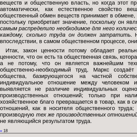
веществ и общественную власть, но когда этот пр
автоматически, как естественное свойство ве
общественный обмен веществ принимает в обмене, п
постольку приобретает значение, поскольку он яв
самым распределило необходимое для него количе
каждому, сколько труда он должен затратить
. 
впоследствии, в самом общественном процессе, они 
Итак, закон ценности потому обладает реаль
ценности, что он есть та общественная связь, кото
а не потому, что он является важнейшим тех
общественно-необходимый труд, Маркс создаёт
общества, базирующегося на частной собст
индивидуальное отношение между человеком и
выявляется не различие индивидуальных оцено
производственных отношений; только при нали
хозяйственное благо превращается в товар, как в 
отношений, как в носителя общественного труда;
производную
тех же производственных отношени
не являющийся результатом труда.
«
18