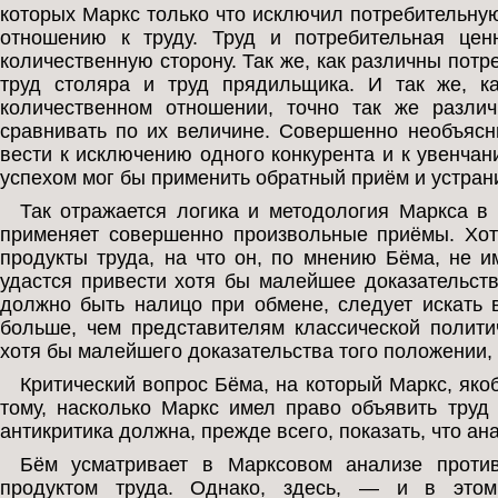
которых Маркс только что исключил потребительную
отношению к труду. Труд и потребительная цен
количественную сторону. Так же, как различны пот
труд столяра и труд прядильщика. И так же, к
количественном отношении, точно так же разли
сравнивать по их величине. Совершенно необъяс
вести к исключению одного конкурента и к увенчан
успехом мог бы применить обратный приём и устрани
Так отражается логика и методология Маркса в
применяет совершенно произвольные приёмы. Хот
продукты труда, на что он, по мнению Бёма, не и
удастся привести хотя бы малейшее доказательств
должно быть налицо при обмене, следует искать в
больше, чем представителям классической полити
хотя бы малейшего доказательства того положении, 
Критический вопрос Бёма, на который Маркс, яко
тому, насколько Маркс имел право объявить тру
антикритика должна, прежде всего, показать, что ан
Бём усматривает в Марксовом анализе против
продуктом труда. Однако, здесь, — и в эт