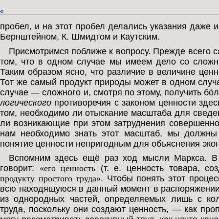
«
пробел, и на этот пробел делались указания даже 
Бернштейном, К. Шмидтом и Каутским.
Присмотримся поближе к вопросу. Прежде всего са
том, что в одном случае мы имеем дело со сложн
Таким образом ясно, что различие в величине цен
Тот же самый продукт природы может в одном случа
случае — сложного и, смотря по этому, получить б
логического
противоречия с законом ценности здесь
том, необходимо ли отыскание масштаба для сведен
ли возникающие при этом затруднения совершенно
нам необходимо знать этот масштаб, мы должны 
понятие ценности непригодным для объяснения эко
Вспомним здесь ещё раз ход мысли Маркса. В 
говорит:
«его ценность
(т. е. ценность товара, с
продукту простого труда»
. Чтобы понять этот проце
всю находящуюся в данный момент в распоряжении 
из однородных частей, определяемых лишь с кол
труда, поскольку они создают ценность, — как пр