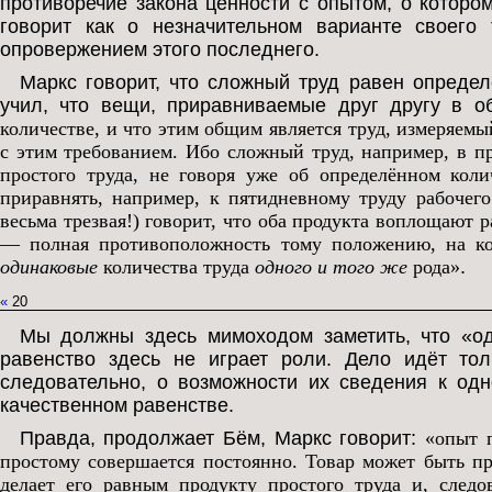
противоречие закона ценности с опытом, о которо
говорит как о незначительном варианте своего 
опровержением этого последнего.
Маркс говорит, что сложный труд равен определ
учил, что вещи, приравниваемые друг другу в 
количестве, и что этим общим является труд, измеряем
с этим требованием. Ибо сложный труд, например, в пр
простого труда, не говоря уже об определённом коли
приравнять, например, к пятидневному труду рабочего
весьма трезвая!) говорит, что оба продукта воплощают 
— полная противоположность тому положению, на ко
одинаковые
количества труда
одного и того же
рода»
.
«
20
Мы должны здесь мимоходом заметить, что «оди
равенство здесь не играет роли. Дело идёт то
следовательно, о возможности их сведения к одн
качественном равенстве.
Правда, продолжает Бём, Маркс говорит:
«опыт п
простому совершается постоянно. Товар может быть пр
делает его равным продукту простого труда и, следо