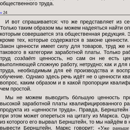
общественного труда.
«
24
И вот спрашивается: что же представляет из с
Только таким образом мы можем надеяться найти оп
которым совершается эта общественная редукция. Э
кроме тех, которые содержатся в законе ценности
Закон ценности имеет силу для товаров, труд же н
такового в категории заработной платы. Только р
труд
создаёт
ценность, но сам он не есть цен
выполняющей сложную работу, нетрудно; как и для 
труда, необходимым для её производства и воспр
обучение. Однако здесь речь идёт не о ценности к
вопрос, каким образом и в какой пропорции квалиф
чем простой.
Мы не можем выводить бо́льшую ценность про
высокой заработной платы квалифицированного ра
продукта из «ценности труда». Правда, Бернштейн
при этом может опереться на цитату из Маркса. Одн
из которого его вырвал Бернштейн, то мы найдём в н
вывести Бернштейн. Маркс говорит:
«Уже раньше