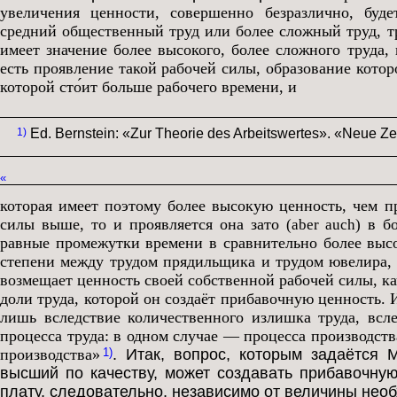
увеличения ценности, совершенно безразлично, буд
средний общественный труд или более сложный труд, тр
имеет значение более высокого, более сложного труда
есть проявление такой рабочей силы, образование котор
которой сто́ит больше рабочего времени, и
1)
Ed. Bernstein: «Zur Theorie des Arbeitswertes». «Neue Zeit»
«
которая имеет поэтому более высокую ценность, чем пр
силы выше, то и проявляется она зато
в бо
(aber auch)
равные промежутки времени в сравнительно более высо
степени между трудом прядильщика и трудом ювелира, 
возмещает ценность своей собственной рабочей силы, ка
доли труда, которой он создаёт прибавочную ценность. 
лишь вследствие количественного излишка труда, всл
процесса труда: в одном случае — процесса производст
производства»
. Итак, вопрос, которым задаётся М
1)
высший по качеству, может создавать прибавочну
плату, следовательно, независимо от величины необ