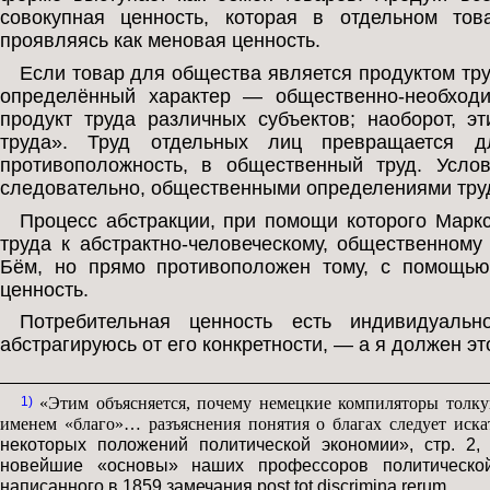
совокупная ценность, которая в отдельном тов
проявляясь как меновая ценность.
Если товар для общества является продуктом труд
определённый характер — общественно-необходи
продукт труда различных субъектов; наоборот, 
труда». Труд отдельных лиц превращается д
противоположность, в общественный труд. Услов
следовательно, общественными определениями тру
Процесс абстракции, при помощи которого Маркс
труда к абстрактно-человеческому, общественному 
Бём, но прямо противоположен тому, с помощью
ценность.
Потребительная ценность есть индивидуаль
абстрагируюсь от его конкретности, — а я должен эт
1)
«Этим объясняется, почему немецкие компиляторы толкую
именем «благо»… разъяснения понятия о благах следует иска
некоторых положений политической экономии», стр. 2, 
новейшие «основы» наших профессоров политической 
написанного в 1859 замечания post tot discrimina rerum.