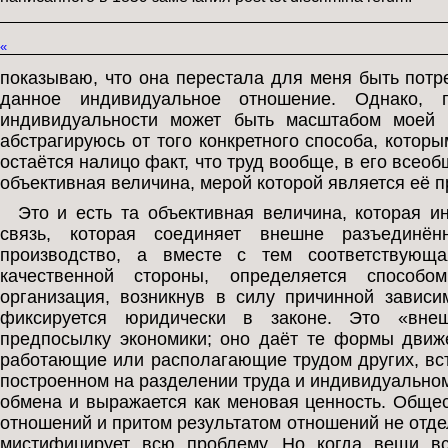
«
показываю, что она перестала для меня быть пот
данное индивидуальное отношение. Однако, п
индивидуальности может быть масштабом моей л
абстрагируюсь от того конкретного способа, которым
остаётся налицо факт, что труд вообще, в его всео
объективная величина, мерой которой является её 
Это и есть та объективная величина, которая 
связь, которая соединяет внешне разъединён
производство, а вместе с тем соответствующ
качественной стороны, определяется способо
организация, возникнув в силу причинной зависи
фиксируется юридически в законе. Это «внеш
предпосылку экономики; оно даёт те формы движ
работающие или располагающие трудом других, вст
построенном на разделении труда и индивидуально
обмена и выражается как меновая ценность. Общес
отношений и притом результатом отношений не отде
мистифицирует всю проблему. Но когда вещи вс