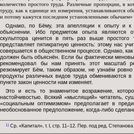
количество простого труда. Различные пропорции, в ко
труду, как к единице их измерения, устанавливаются о
и потому кажутся последним установленными обычаем»
Однако, по Бёму, эта апелляции к опыту и к 
объяснении. Ибо предметом опыта являются от
скульптора ценится в пять раз выше простого т
представляет пятикратную ценность: этому нас учит
совершается в общественном процессе. Однако, как
должен быть объяснён. Если бы фактически меновым
рекомендовал бы нам принять этот масштаб р
резюмирует Бём, таким образом, не узнаём ровно
продукты различных видов труда обмениваются в
пункте закон ценности нам изменяет.
Это и есть то знаменитое возражение, котор
настойчивостью. Всякий «мыслящий» читатель, су
«социальным оптимизмом» предполагает в предис
необоснованное предположение, когда-либо сделанн
1)
Ср. «Капитал», т. I, стр. 11–12. Пер. под ред. Степанов