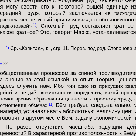
могу рассматривать совокупный труд, как нечто кач
я могу свести его к некоторой общей единице и
средний труд», который заключается
«в расходов
располагает телесный организм каждого обыкновенного
подготовкой»
. Сложный труд составляет кратное 
1)
какое кратное? Это, говорит Маркс, устанавливается
1)
Ср. «Капитал», т. I, стр. 11. Перев. под ред. Степанова 
«
22
общественным процессом за спиной производителе
значение за этой ссылкой на опыт. Теория ценнос
здесь служить нам. Ибо
«ни одно из присущих квал
priori и не даёт возможности определить, какой пропо
точки зрения образования ценности к простому труду, 
отношения обмена»
. Бём требует, следовательно,
1)
наперёд устанавливать абсолютную величину цен; 
говорит в другом месте Бём, задачу экономической н
Но разве отсутствие масштаба редукции дейс
ценности? В характерной противоположности к Бёму