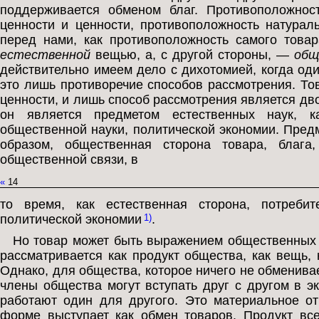
поддерживается обменом благ. Противоположност
ценности и ценности, противоположность натурал
перед нами, как противоположность самого товар
естественной
вещью, а, с другой стороны, —
общ
действительно имеем дело с дихотомией, когда оди
это лишь противоречие способов рассмотрения. То
ценности, и лишь способ рассмотрения является дв
он является предметом естественных наук, 
общественной науки, политической экономии. Пред
образом, общественная сторона товара, блага
общественной связи, в
«
14
то время, как естественная сторона, потреби
политической экономии
.
1)
Но товар может быть выражением общественных 
рассматривается как продукт общества, как вещь,
Однако, для общества, которое ничего не обменивает
члены общества могут вступать друг с другом в э
работают один для другого. Это материальное о
форме выступает как обмен товаров. Продукт все