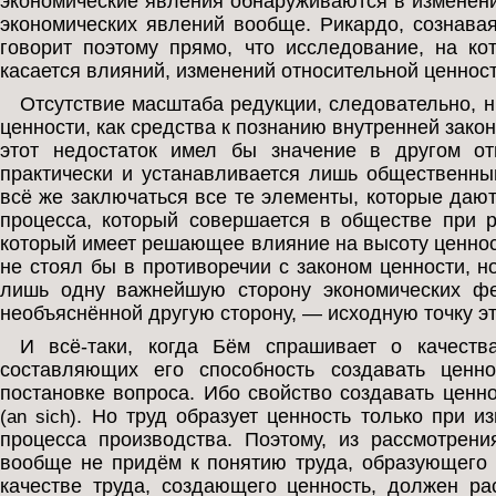
экономические явления обнаруживаются в изменени
экономических явлений вообще. Рикардо, сознавая
говорит поэтому прямо, что исследование, на ко
касается влияний, изменений относительной ценност
Отсутствие масштаба редукции, следовательно, 
ценности, как средства к познанию внутренней зак
этот недостаток имел бы значение в другом о
практически и устанавливается лишь общественны
всё же заключаться все те элементы, которые даю
процесса, который совершается в обществе при р
который имеет решающее влияние на высоту ценност
не стоял бы в противоречии с законом ценности, н
лишь одну важнейшую сторону экономических ф
необъяснённой другую сторону, — исходную точку э
И всё-таки, когда Бём спрашивает о качеств
составляющих его способность создавать ценн
постановке вопроса. Ибо свойство создавать ценно
. Но труд образует ценность только при и
(an sich)
процесса производства. Поэтому, из рассмотрени
вообще не придём к понятию труда, образующего 
качестве труда, создающего ценность, должен ра