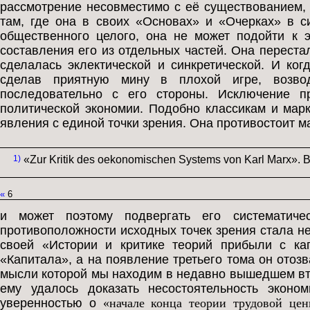
рассмотрение несовместимо с её существованием, 
там, где она в своих «Основах» и «Очерках» в с
общественного целого, она не может подойти к э
составления его из отдельных частей. Она переста
сделалась эклектической и синкретической. И ког
сделав приятную мину в плохой игре, возвод
последовательно с его стороны. Исключение пр
политической экономии. Подобно классикам и марк
явления с единой точки зрения. Она противостоит ма
1)
«Zur Kritik des oekonomischen Systems von Karl Marx». Bra
«
6
и может поэтому подвергать его систематичес
противоположности исходных точек зрения стала н
своей «Истории и критике теорий прибыли с ка
«Капитала», а на появление третьего тома он отоз
мысли которой мы находим в недавно вышедшем вт
ему удалось доказать несостоятельность эконо
уверенностью о
«начале конца теории трудовой цен