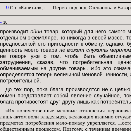
1)
Ср. «Капитал», т . I. Перев. под ред. Степанова и Базаро
«
10
производит
один
товар, который для него самого м
отдельном экземпляре, но никогда в своей массе. То
предпосылкой его пригодности к обмену, однако, 
ценность моего товара
не может служить мерило
не говоря уже о том, чтобы быть объективны
затруднения, сказав, что потребительная цен
обмениваемым на другие товары. Ибо это означае
определяется теперь величиной меновой ценности,
потребительной.
До тех пор, пока блага производятся не с целью
обмен представляет собой явление случайное, по
блага противостоят друг другу лишь как потребител
«Их количественные меновые отношения первонач
лишь актом воли владельцев, желающих взаимно отчудит
предметах потребления мало-помалу укрепляется. Пост
общественным процессом. Поэтому, с течением времени 