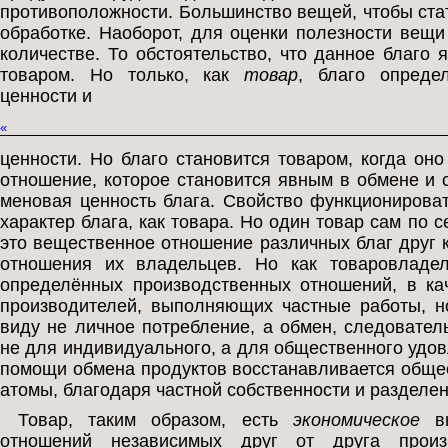
противоположности. Большинство вещей, чтобы ста
обработке. Наоборот, для оценки полезности вещи
количестве. То обстоятельство, что данное благо 
товаром. Но только, как
товар
, благо опреде
ценности и
«
ценности. Но благо становится товаром, когда он
отношение, которое становится явным в обмене и
меновая ценность блага. Свойство функционироват
характер блага, как товара. Но один товар сам по с
это вещественное отношение различных благ друг 
отношения их владельцев. Но как товаровладел
определённых производственных отношений, в ка
производителей, выполняющих частные работы, н
виду не личное потребление, а обмен, следовател
не для индивидуального, а для общественного удов
помощи обмена продуктов восстанавливается общес
атомы, благодаря частной собственности и разделен
Товар, таким образом, есть
экономическое
вы
отношений независимых друг от друга произ