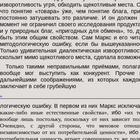
изворотливость угря, обходить щекотливые места. О
что понятие «товара» у́же, чем понятие блага, пр
постоянно затушевать это различие. И он должен
момент не ограничил своего исследования продукт
и у природных благ, «пригодных для обмена», то, ду
быть этим общим свойством. Сам Маркс и его чит
методологическую ошибку, если бы вышеуказанн
Только удивительная диалектическая изворотливос
скользит мимо щекотливого места, сделала возможн
Только такими неправильными приёмами, полагае
вообще мог выступить как конкурент. Прочие 
дальнейшими соображениями, из которых каждо
заключает в себе грубейшую
«
логическую ошибку. В первом из них Маркс исключ
какие-либо иные естественные свойства»
, ибо
«их т
вообще лишь постольку, поскольку от них зависит поле
Очевидно, с другой стороны, что меновое отноше
независимостью от их потребительной ценности»
, иб
потребительная ценность играет совершенно ту же роль,