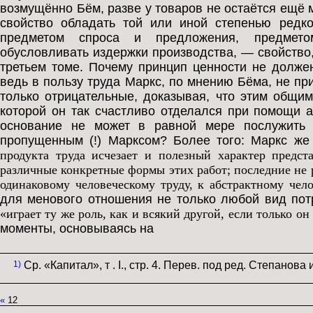
возмущённо Бём, разве у товаров не остаётся ещё 
свойство обладать той или иной степенью редк
предметом спроса и предложения, предмето
обусловливать издержки производства, — свойство,
третьем томе. Почему принцип ценности не долже
ведь в пользу труда Маркс, по мнению Бёма, не пр
только отрицательные, доказывая, что этим общим
которой он так счастливо отделался при помощи а
основание не может в равной мере послужить 
пропущенным (!) Марксом? Более того: Маркс же
продукта труда исчезает и полезный характер предста
различные конкретные формы этих работ; последние не р
одинаковому человеческому труду, к абстрактному чел
для менового отношения не только любой вид пот
«играет ту же роль, как и всякий другой, если только 
моменты, основываясь на
1)
Ср. «Капитал», т . I., стр. 4. Перев. под ред. Степанова
«
12