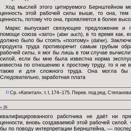
Ход мыслей этого цитируемого Бернштейном м
ценность этой рабочей силы выше, то она, тем
ценность, потому что она, проявляется в более высок
Маркс выпускает связующее предложение и 
помощи союза «зато»
, в то время как, 
(aber auch)
должно было бы стоять «поэтому»
. Заключ
(daher)
продукта труда противоречит самым грубым обр
рабочей силы, я мог бы лишь в том случае вычисли
силой, если бы мне была известна норма эксплу
известна по отношению к простому труду, то я не 
также и для сложного труда. Она могла бы б
Следовательно, заработная плата
1)
Ср. «Капитал», т. I, 174–175. Перев. под ред. Степанов
«
26
квалифицированного работника не даёт ни пря
ценности, вновь создаваемой этой рабочей силой.
бы по поводу интерпретации Бернштейна, — последн