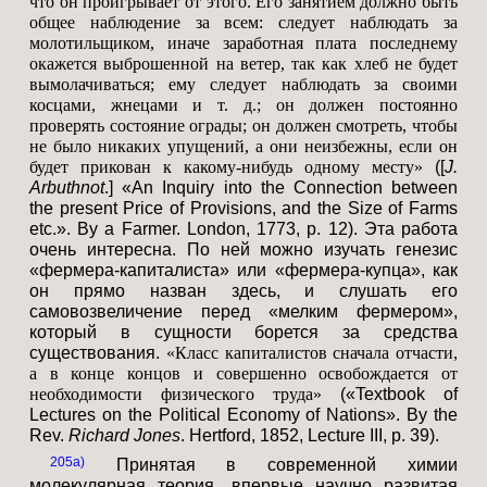
что он проигрывает от этого. Его занятием должно быть
общее наблюдение за всем: следует наблюдать за
молотильщиком, иначе заработная плата последнему
окажется выброшенной на ветер, так как хлеб не будет
вымолачиваться; ему следует наблюдать за своими
косцами, жнецами и т. д.; он должен постоянно
проверять состояние ограды; он должен смотреть, чтобы
не было никаких упущений, а они неизбежны, если он
будет прикован к какому-нибудь одному месту»
([
J.
Arbuthnot
.] «An Inquiry into the Connection between
the present Price of Provisions, and the Size of Farms
etc.». By a Farmer. London, 1773, p. 12). Эта работа
очень интересна. По ней можно изучать генезис
«фермера-капиталиста» или «фермера-купца», как
он прямо назван здесь, и слушать его
самовозвеличение перед «мелким фермером»,
который в сущности борется за средства
существования.
«Класс капиталистов сначала отчасти,
а в конце концов и совершенно освобождается от
необходимости физического труда»
(«Textbook of
Lectures on the Political Economy of Nations». By the
Rev.
Richard Jones
. Hertford, 1852, Lecture III, p. 39).
205a
Принятая в современной химии
молекулярная теория, впервые научно развитая