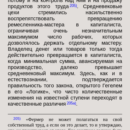
потому и на контроль над ним и на продажу
продуктов этого труда
. Средневековые
205
цехи стремились насильственно
воспрепятствовать превращению
ремесленника-мастера в капиталиста,
ограничивая очень незначительным
максимумом число рабочих, которых
дозволялось держать отдельному мастеру.
Владелец денег или товаров только тогда
действительно превращается в капиталиста,
когда минимальная сумма, авансируемая на
производство, далеко превышает
средневековый максимум. Здесь, как и в
естествознании, подтверждается
правильность того закона, открытого Гегелем
в его «Логике», что чисто количественные
изменения на известной ступени переходят в
качественные различия
.
205a
205
«Фермер не может полагаться на свой
собственный труд, а если он это делает, то и утверждаю,