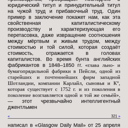
юридический титул и принудительный титул
на чужой труд и прибавочный труд. Один
пример в заключение покажет нам, как эта
свойственная капиталистическому
производству и характеризующая его
перетасовка, даже извращение соотношения
между мёртвым и живым трудом, между
стоимостью и той силой, которая создаёт
стоимость, отражается в головах
капиталистов. Во время бунта английских
фабрикантов в 1848–1850 гг.
«глава льно- и
бумагопрядильной фабрики в Пейсли, одной из
старейших и почтеннейших фирм западной
Шотландии, компании Карлайл, сыновья и К°,
которая существует с 1752 г. и из поколения в
поколение возглавляется одной и той же семьёй»
,
— этот чрезвычайно интеллигентный
джентльмен
«
321
»
написал в «Glasgow Daily Mail» от 25 апреля