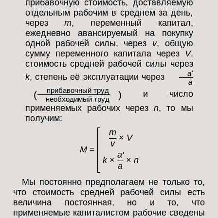
прибавочную стоимость, доставляемую
отдельным рабочим в среднем за день,
через
m
, переменный капитал,
ежедневно авансируемый на покупку
одной рабочей силы, через
v
, общую
сумму переменного капитала через
V
,
стоимость средней рабочей силы через
a'
k
, степень её эксплуатации через
a
прибавочный труд
(
)
и число
необходимый труд
применяемых рабочих через
n
, то мы
получим:
m
×
V
v
M
=
a'
k
×
×
n
a
Мы постоянно предполагаем не только то,
что стоимость средней рабочей силы есть
величина постоянная, но и то, что
применяемые капиталистом рабочие сведены