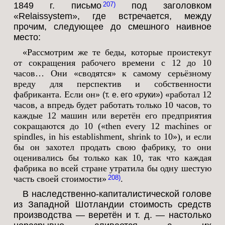
1849 г. письмо
под заголовком
207
«Relaissystem», где встречается, между
прочим, следующее до смешного наивное
место:
«Рассмотрим же те беды, которые проистекут
от сокращения рабочего времени с 12 до 10
часов… Они «сводятся» к самому серьёзному
вреду для перспектив и собственности
фабриканта. Если он»
«работал 12
(т. е. его «руки»)
часов, а впредь будет работать только 10 часов, то
каждые 12 машин или веретён его предприятия
сокращаются до 10 («then every 12 machines or
spindles, in his establishment, shrink to 10»), и если
бы он захотел продать свою фабрику, то они
оценивались бы только как 10, так что каждая
фабрика во всей стране утратила бы одну шестую
часть своей стоимости»
.
208
В наследственно-капиталистической голове
из Западной Шотландии стоимость средств
производства — веретён и т. д. — настолько