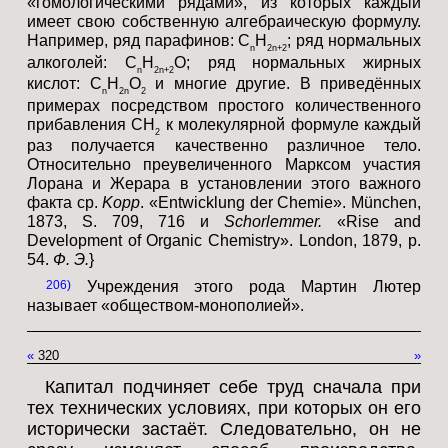
«гомологическими рядами», из которых каждый
имеет свою собственную алгебраическую формулу.
Например, ряд парафинов: C
H
; ряд нормальных
n
2
n
+2
алкоголей: C
H
O; ряд нормальных жирных
n
2n
+2
кислот: C
H
O
и многие другие. В приведённых
n
2
n
2
примерах посредством простого количественного
прибавления CH
к молекулярной формуле каждый
2
раз получается качественно различное тело.
Относительно преувеличенного Марксом участия
Лорана и Жерара в установлении этого важного
факта ср.
Kopp
. «Entwicklung der Chemie». München,
1873, S. 709, 716 и
Schorlemmer.
«Rise and
Development of Organic Chemistry». London, 1879, p.
54.
Ф. Э.
}
206
Учреждения этого рода Мартин Лютер
называет «обществом-монополией».
«
320
»
Капитал подчиняет себе труд сначала при
тех технических условиях, при которых он его
исторически застаёт. Следовательно, он не