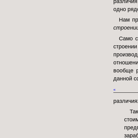
различия
одно ряд
Нам пр
строени
Само с
строени
произво
отношени
вообще р
данной с
«
различия
Та
стои
пред
зара