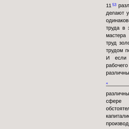
11
разл
53
делают у
одинаков
труда в 
мастера 
труд зол
трудом п
И если 
рабочего
различны
«
различн
сфере 
обстоя
капитали
произво