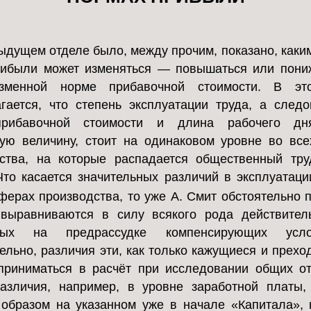
ыдущем отделе было, между прочим, показано, каки
рибыли может изменяться — повышаться или пони
зменной норме прибавочной стоимости. В эт
гается, что степень эксплуатации труда, а следо
рибавочной стоимости и длина рабочего дн
ую величину, стоит на одинаковом уровне во вс
ства, на которые распадается общественный тр
Что касается значительных различий в эксплуатаци
ферах производства, то уже A. Смит обстоятельно 
 выравниваются в силу всякого рода действител
нных на предрассудке компенсирующих усло
ельно, различия эти, как только кажущиеся и прехо
риниматься в расчёт при исследовании общих о
азличия, например, в уровне заработной платы,
образом на указанном уже в начале «Капитала», кн