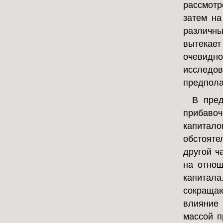
рассмотр
затем на
различны
вытекает
очевидн
исслед
предпола
В пред
прибавоч
капитал
обстояте
другой ч
на отнош
капитала
сокращаю
влияние 
массой п