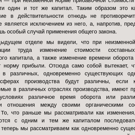
и — при неизменной норме прибавочной стоимост
ти один и тот же капитал. Таким образом это 
ние в действительности отнюдь не противоречи
не является исключением из него, а, напротив, пре
шь особый случай применения общего закона.
ыдущем отделе мы видели, что при неизменной
тации труда изменение стоимости составны
ого капитала, а также изменение времени оборота
 норму прибыли. Отсюда само собой вытекает, 
 в различных, одновременно существующих од
 сферах производства будут различны, если к
мые в различных отраслях производства, имеют п
условиях различное время оборота или разл
ти отношения между своими органическими со
 То, что раньше мы рассматривали как изменения
ются с одним и тем же капиталом последоват
 теперь мы рассматриваем как одновременно сущ