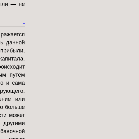
ыли — не
»
ыражается
ль данной
 прибыли,
капитала.
роисходит
ым путём
но и сама
ирующего,
ение или
ко больше
сти может
 другими
ибавочной