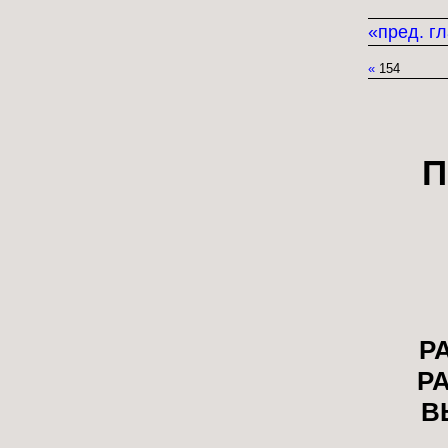
«пред. г
«
154
П
Р
Р
В