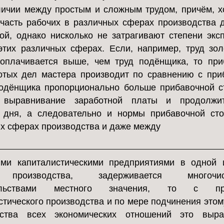
ичии между простым и сложным трудом, причём, х
часть рабочих в различных сферах производства 
ой, однако нисколько не затрагивают степени экс
этих различных сферах. Если, например, труд зо
оплачивается выше, чем труд подёнщика, то пр
отых дел мастера производит по сравнению с пр
одёнщика пропорционально больше прибавочной с
выравнивание заработной платы и продолжит
 дня, а следовательно и нормы прибавочной ст
х сферах производства и даже между
ыми капиталистическими предприятиями в одной 
производства, задерживается многочис
тельствами местного значения, то с про
стического производства и по мере подчинения этом
дства всех экономических отношений это выра