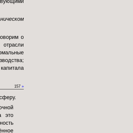
ствующими
аническом
говорим о
 отрасли
рмальные
зводства;
 капитала
157
»
сферу.
очной
а это
ность
ённое