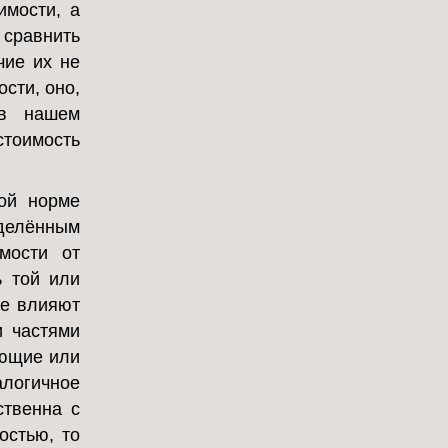
имости, а
 сравнить
чие их не
сти, оно,
 в нашем
оимость
ой норме
еделённым
мости от
ь той или
ще влияют
и частями
яющие или
алогичное
ственна с
остью, то