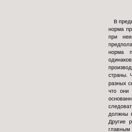
В пред
норма п
при неи
предпола
норма п
одинаков
производ
страны. 
разных с
что они
основа
следоват
должны п
Другие р
главным 