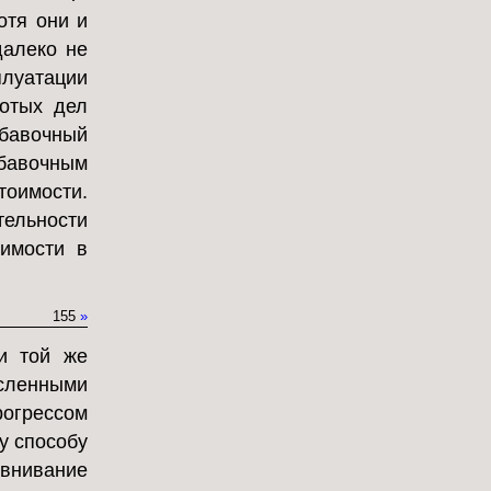
отя они и
далеко не
плуатации
лотых дел
ибавочный
ибавочным
тоимости.
ельности
оимости в
155
»
и той же
ленными
грессом
у способу
внивание