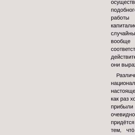
осуществ
подобно
работы
капитал
случайн
вообще 
соответ
действит
они выра
Различ
национа
настояще
как раз 
прибыли
очевидно
придётся
тем, чт