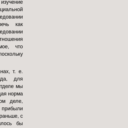
 изучение
циальной
довании
речь как
едовании
тношения
мое, что
поскольку
ах, т. е.
уда, для
отделе мы
щая норма
ом деле,
м прибыли
раньше, с
шлось бы