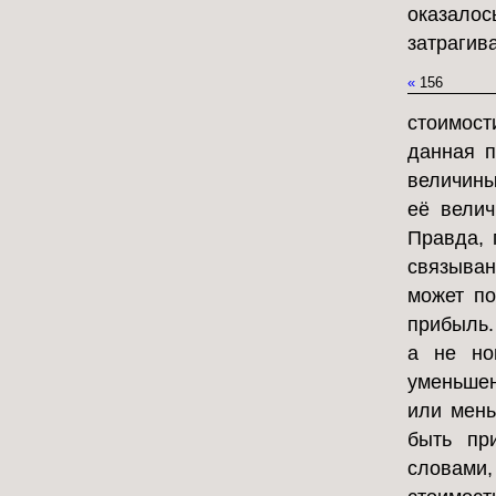
оказалос
затрагив
«
156
стоимост
данная п
величины
её велич
Правда, 
связыва
может по
прибыль.
а не но
уменьшен
или мень
быть пр
словами,