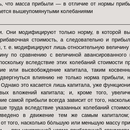
ь, что
масса
прибыли — в отличие от
нормы
приб
ается вышеупомянутыми колебаниями
и. Они модифицируют только норму, в которой в
рибавочная стоимость, а следовательно и прибы
, т. е. модифицируют лишь относительную величину
ину по сравнению с величиной авансированного 
поскольку вследствие этих колебаний стоимости п
ние или высвобождение капитала, таким косвенн
двергнуться влиянию не только норма прибыли, 
 Однако это касается лишь капитала, уже функцион
вых вложений капитала; и, кроме того, увелич
ие самой прибыли всегда зависит от того, насколь
ше труда вследствие указанных колебаний стоимо
иведено в движение тем же самым капиталом;
 от того, насколько бо́льшую или меньшую массу пр