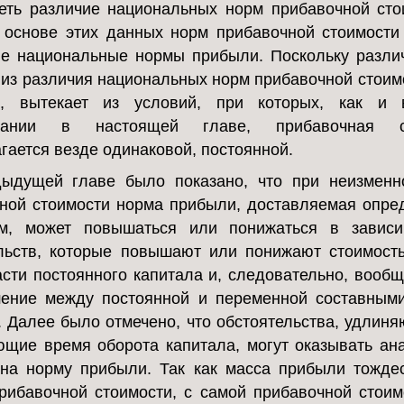
еть различие национальных норм прибавочной сто
 основе этих данных норм прибавочной стоимости
е национальные нормы прибыли. Поскольку разли
 из различия национальных норм прибавочной стоимо
о, вытекает из условий, при которых, как и
овании в настоящей главе, прибавочная ст
гается везде одинаковой, постоянной.
ыдущей главе было показано, что при неизменн
ной стоимости норма прибыли, доставляемая опр
ом, может повышаться или понижаться в зависи
льств, которые повышают или понижают стоимост
асти постоянного капитала и, следовательно, вооб
ение между постоянной и переменной составным
. Далее было отмечено, что обстоятельства, удлин
щие время оборота капитала, могут оказывать ан
на норму прибыли. Так как масса прибыли тожде
рибавочной стоимости, с самой прибавочной стоим