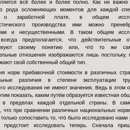
ляется всё более и более полно. Как ни важно
го рода осложняющих моментов для каждой спе
 о заработной плате, в общем иссле
истического производства ими можно пренеб
ыми и несущественными. В таком общем иссл
всегда предполагается, что действительные о
ствуют своему понятию или, что́ то же са
ельные отношения изображаются лишь постольку, 
жают свой собственный общий тип.
ия норм прибавочной стоимости в различных стран
льные различия в степени эксплуатации тр
го исследования не имеют значения. Ведь в этом 
хотим показать, каким путём образуется известная об
 в пределах каждой отдельной страны. В сам
, что при сравнении различных национальных нор
 только сопоставить то, что́ было исследовано нами 
о́ предстоит исследовать теперь. Сначала при