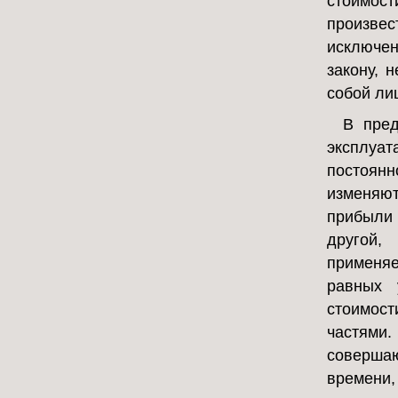
стоимост
произвес
исключе
закону, 
собой ли
В пред
эксплуа
постоянн
изменяют
прибыли
другой,
применяе
равных 
стоимос
частями.
соверша
времени,