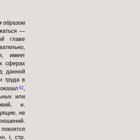
м образом
жаться —
ой главе
вательно,
я, имеет
ех сферах
уд данной
и труда в
показал
,
52
ьных или
вий, и,
дящие, не
тношений.
 покоятся
. I, стр.