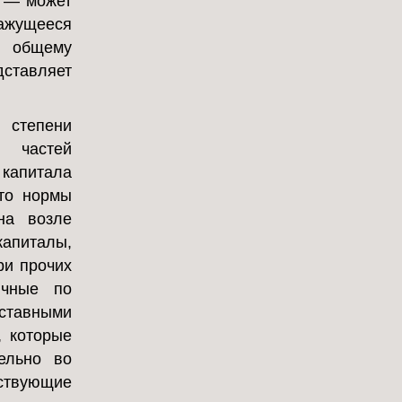
и — может
кажущееся
т общему
дставляет
 степени
х частей
 капитала
что нормы
на возле
апиталы,
ри прочих
ичные по
ставными
, которые
ельно во
ествующие