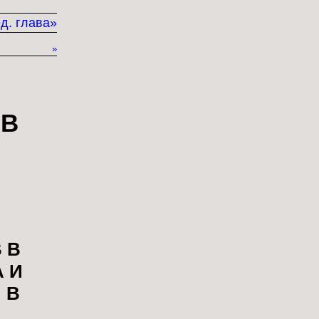
д. глава»
»
 В
 В
 И
 В