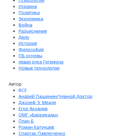
Психология
Украина
Политика
Экономика
Война
Разъяснения
Дело
История
Философия
ПБ основы
левая рука Гегемона
Новые технологии
Автор
Андрей Пашинин/Чумной Доктор
Джозеф Э. Медли
Егор Яковлев
ОМГ «Баррикады»
План Б
Роман Катунцев
Спартак Павлюченко