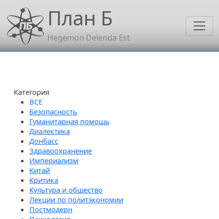
Перейти к основному содержанию
План Б
Hegemon Delenda Est
Категория
Безопасность
Гуманитарная помощь
Диалектика
Донбасс
Здравоохранение
Империализм
Китай
Критика
Культура и общество
Лекции по политэкономии
Постмодерн