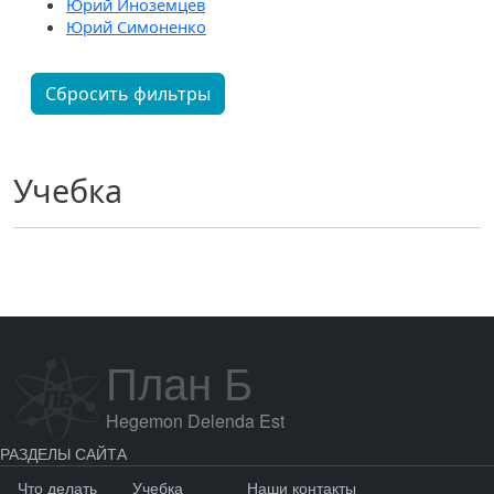
Юрий Иноземцев
Юрий Симоненко
Сбросить фильтры
Учебка
План Б
Hegemon Delenda Est
РАЗДЕЛЫ САЙТА
Что делать
Учебка
Наши контакты