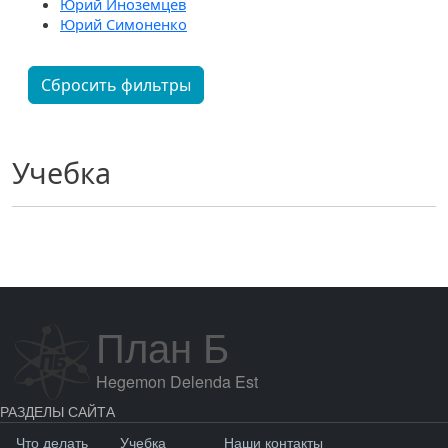
Юрий Иноземцев
Юрий Симоненко
Сбросить фильтры
Учебка
План Б
Hegemon Delenda Est
РАЗДЕЛЫ САЙТА
Что делать
Учебка
Наши контакты