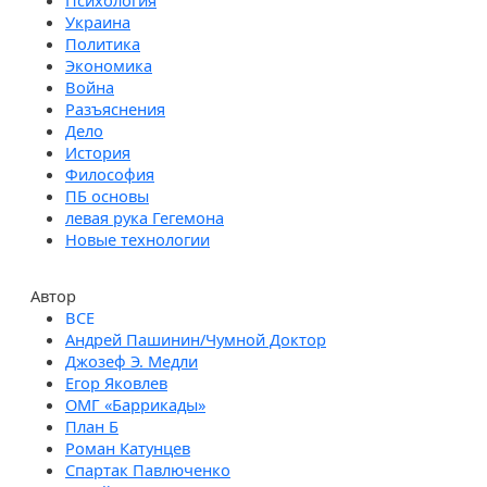
Психология
Украина
Политика
Экономика
Война
Разъяснения
Дело
История
Философия
ПБ основы
левая рука Гегемона
Новые технологии
Автор
Андрей Пашинин/Чумной Доктор
Джозеф Э. Медли
Егор Яковлев
ОМГ «Баррикады»
План Б
Роман Катунцев
Спартак Павлюченко