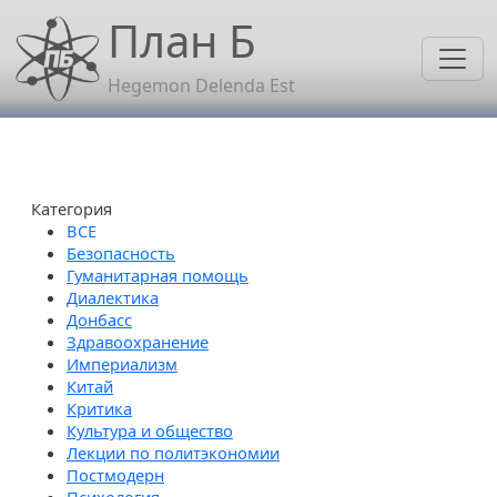
Перейти к основному содержанию
План Б
Hegemon Delenda Est
Категория
Безопасность
Гуманитарная помощь
Диалектика
Донбасс
Здравоохранение
Империализм
Китай
Критика
Культура и общество
Лекции по политэкономии
Постмодерн