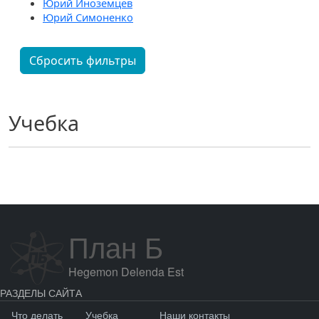
Юрий Иноземцев
Юрий Симоненко
Сбросить фильтры
Учебка
План Б
Hegemon Delenda Est
РАЗДЕЛЫ САЙТА
Что делать
Учебка
Наши контакты