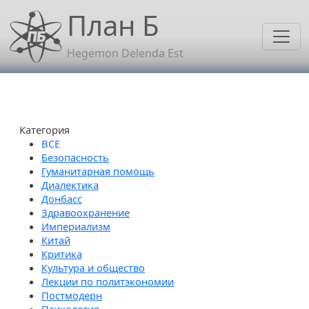
Перейти к основному содержанию
План Б
Hegemon Delenda Est
Категория
Безопасность
Гуманитарная помощь
Диалектика
Донбасс
Здравоохранение
Империализм
Китай
Критика
Культура и общество
Лекции по политэкономии
Постмодерн