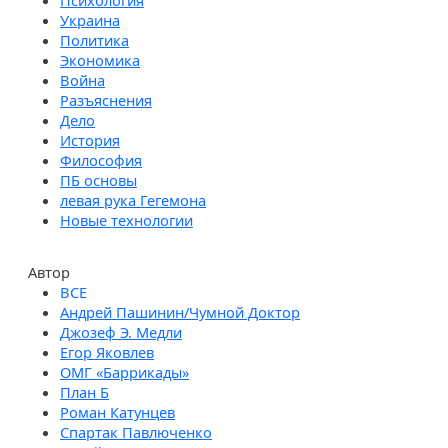
Психология
Украина
Политика
Экономика
Война
Разъяснения
Дело
История
Философия
ПБ основы
левая рука Гегемона
Новые технологии
Автор
Андрей Пашинин/Чумной Доктор
Джозеф Э. Медли
Егор Яковлев
ОМГ «Баррикады»
План Б
Роман Катунцев
Спартак Павлюченко