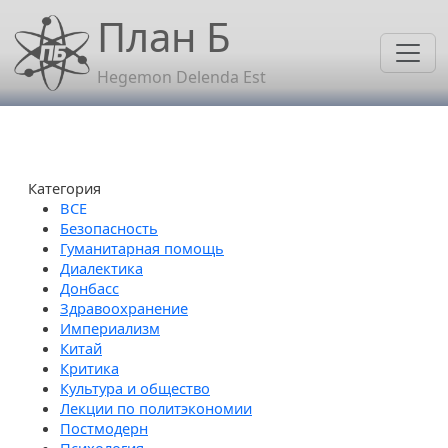
Перейти к основному содержанию
План Б
Hegemon Delenda Est
Категория
Безопасность
Гуманитарная помощь
Диалектика
Донбасс
Здравоохранение
Империализм
Китай
Критика
Культура и общество
Лекции по политэкономии
Постмодерн