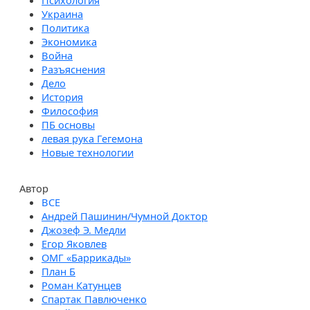
Психология
Украина
Политика
Экономика
Война
Разъяснения
Дело
История
Философия
ПБ основы
левая рука Гегемона
Новые технологии
Автор
Андрей Пашинин/Чумной Доктор
Джозеф Э. Медли
Егор Яковлев
ОМГ «Баррикады»
План Б
Роман Катунцев
Спартак Павлюченко