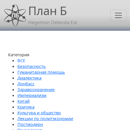
Перейти к основному содержанию
План Б
Hegemon Delenda Est
Категория
Безопасность
Гуманитарная помощь
Диалектика
Донбасс
Здравоохранение
Империализм
Китай
Критика
Культура и общество
Лекции по политэкономии
Постмодерн