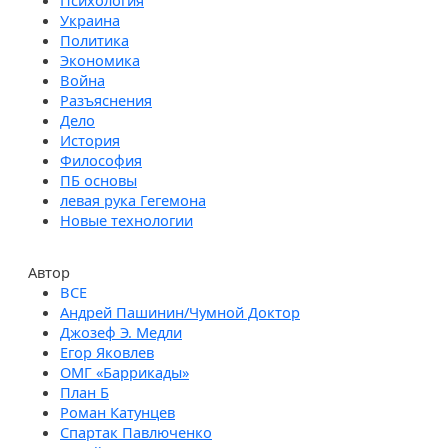
Психология
Украина
Политика
Экономика
Война
Разъяснения
Дело
История
Философия
ПБ основы
левая рука Гегемона
Новые технологии
Автор
Андрей Пашинин/Чумной Доктор
Джозеф Э. Медли
Егор Яковлев
ОМГ «Баррикады»
План Б
Роман Катунцев
Спартак Павлюченко