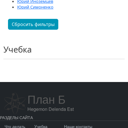
Юрий Иноземцев
Юрий Симоненко
Сбросить фильтры
Учебка
План Б
Hegemon Delenda Est
РАЗДЕЛЫ САЙТА
Что делать
Учебка
Наши контакты