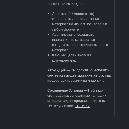
Вы можете свободно:
Делиться (обмениваться) —
копировать и распространять
материал на любом носителе и в
любом формате
Адаптировать (создавать
производные материалы) —
создавать новое, опираясь на этот
материал
в любых целях, включая
коммерческие.
Атрибуция
—
Вы должны обеспечить
соответствующее указание авторства
,
предоставить ссылку на лицензию
Сохранение Условий
— Публикуя
свои работы, основанные на наших
материалах, вы предоставляете их на
тех же условиях
CC BY-SA