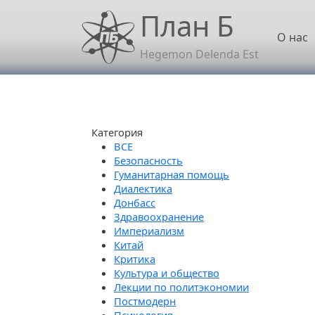
Перейти к основному содержанию
План Б
Осн
О нас
Hegemon Delenda Est
Категория
Безопасность
Гуманитарная помощь
Диалектика
Донбасс
Здравоохранение
Империализм
Китай
Критика
Культура и общество
Лекции по политэкономии
Постмодерн