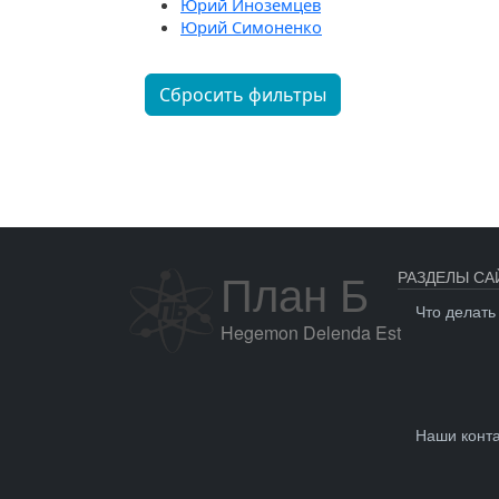
Юрий Иноземцев
Юрий Симоненко
Сбросить фильтры
План Б
РАЗДЕЛЫ СА
Что делать
Hegemon Delenda Est
Наши конт