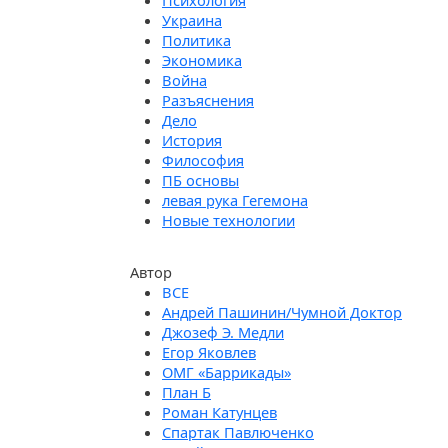
Психология
Украина
Политика
Экономика
Война
Разъяснения
Дело
История
Философия
ПБ основы
левая рука Гегемона
Новые технологии
Автор
Андрей Пашинин/Чумной Доктор
Джозеф Э. Медли
Егор Яковлев
ОМГ «Баррикады»
План Б
Роман Катунцев
Спартак Павлюченко