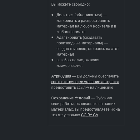
Вы можете свободно:
Делиться (обмениваться) —
копировать и распространять
материал на любом носителе и в
любом формате
Адаптировать (создавать
производные материалы) —
создавать новое, опираясь на этот
материал
в любых целях, включая
коммерческие.
Атрибуция
—
Вы должны обеспечить
соответствующее указание авторства
,
предоставить ссылку на лицензию
Сохранение Условий
— Публикуя
свои работы, основанные на наших
материалах, вы предоставляете их на
тех же условиях
CC BY-SA