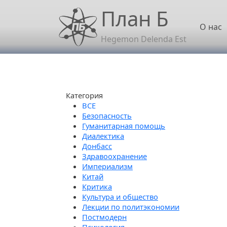
Перейти к основному содержанию
План Б
Осн
О нас
Hegemon Delenda Est
Категория
Безопасность
Гуманитарная помощь
Диалектика
Донбасс
Здравоохранение
Империализм
Китай
Критика
Культура и общество
Лекции по политэкономии
Постмодерн