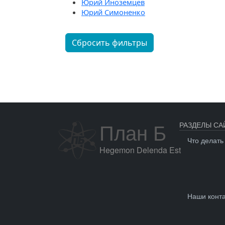
Юрий Иноземцев
Юрий Симоненко
Сбросить фильтры
План Б
РАЗДЕЛЫ СА
Что делать
Hegemon Delenda Est
Наши конт