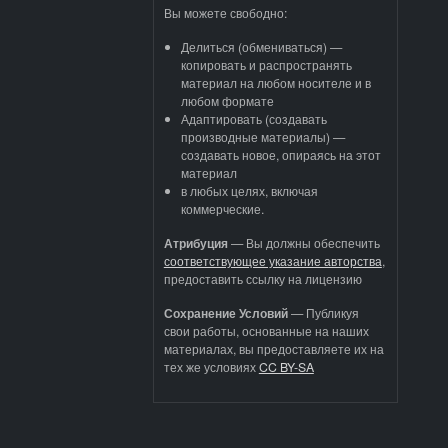
Вы можете свободно:
Делиться (обмениваться) —
копировать и распространять
материал на любом носителе и в
любом формате
Адаптировать (создавать
производные материалы) —
создавать новое, опираясь на этот
материал
в любых целях, включая
коммерческие.
Атрибуция
—
Вы должны обеспечить
соответствующее указание авторства
,
предоставить ссылку на лицензию
Сохранение Условий
— Публикуя
свои работы, основанные на наших
материалах, вы предоставляете их на
тех же условиях
CC BY-SA