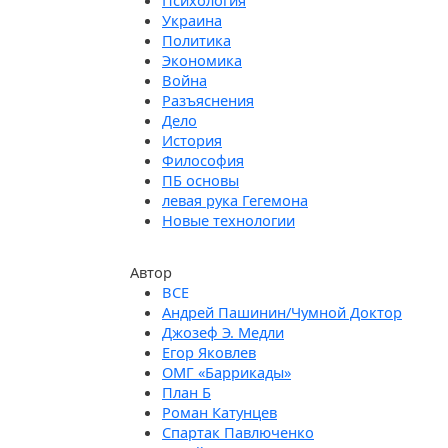
Психология
Украина
Политика
Экономика
Война
Разъяснения
Дело
История
Философия
ПБ основы
левая рука Гегемона
Новые технологии
Автор
Андрей Пашинин/Чумной Доктор
Джозеф Э. Медли
Егор Яковлев
ОМГ «Баррикады»
План Б
Роман Катунцев
Спартак Павлюченко