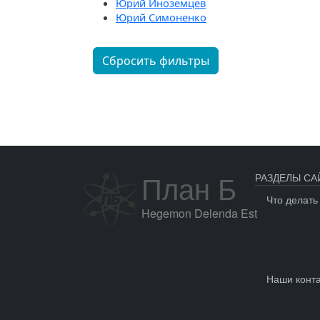
Юрий Иноземцев
Юрий Симоненко
Сбросить фильтры
План Б
РАЗДЕЛЫ СА
Что делать
Hegemon Delenda Est
Наши конт