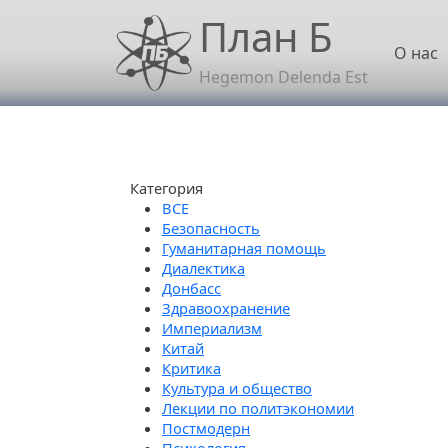
Перейти к основному содержанию
План Б
Осн
О нас
Hegemon Delenda Est
Категория
Безопасность
Гуманитарная помощь
Диалектика
Донбасс
Здравоохранение
Империализм
Китай
Критика
Культура и общество
Лекции по политэкономии
Постмодерн