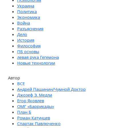
Психология
Украина
Политика
Экономика
Война
Разъяснения
Дело
История
Философия
ПБ основы
левая рука Гегемона
Новые технологии
Автор
Андрей Пашинин/Чумной Доктор
Джозеф Э. Медли
Егор Яковлев
ОМГ «Баррикады»
План Б
Роман Катунцев
Спартак Павлюченко