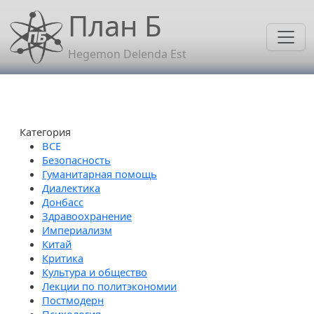
Перейти к основному содержанию
План Б
Hegemon Delenda Est
Категория
Безопасность
Гуманитарная помощь
Диалектика
Донбасс
Здравоохранение
Империализм
Китай
Критика
Культура и общество
Лекции по политэкономии
Постмодерн