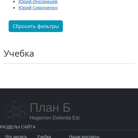
Юрий Иноземцев
Юрий Симоненко
Сбросить фильтры
Учебка
План Б
Hegemon Delenda Est
РАЗДЕЛЫ САЙТА
Что делать
Учебка
Наши контакты