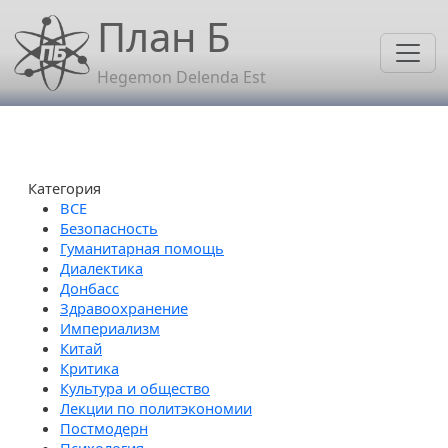
Перейти к основному содержанию
План Б
Hegemon Delenda Est
Категория
Безопасность
Гуманитарная помощь
Диалектика
Донбасс
Здравоохранение
Империализм
Китай
Критика
Культура и общество
Лекции по политэкономии
Постмодерн