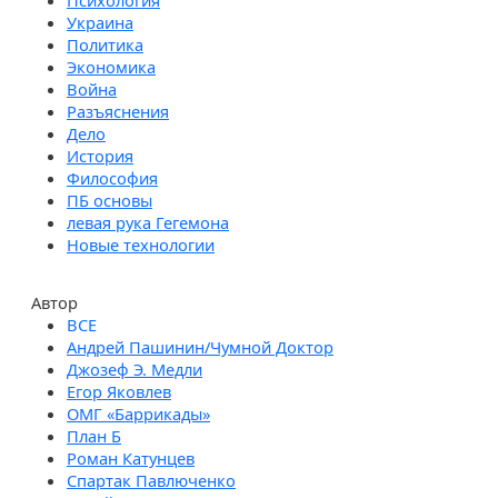
Психология
Украина
Политика
Экономика
Война
Разъяснения
Дело
История
Философия
ПБ основы
левая рука Гегемона
Новые технологии
Автор
Андрей Пашинин/Чумной Доктор
Джозеф Э. Медли
Егор Яковлев
ОМГ «Баррикады»
План Б
Роман Катунцев
Спартак Павлюченко