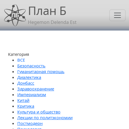
Перейти к основному содержанию
План Б
Hegemon Delenda Est
Категория
Безопасность
Гуманитарная помощь
Диалектика
Донбасс
Здравоохранение
Империализм
Китай
Критика
Культура и общество
Лекции по политэкономии
Постмодерн