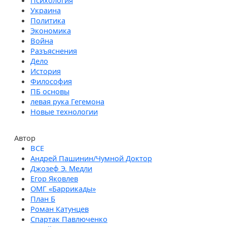
Психология
Украина
Политика
Экономика
Война
Разъяснения
Дело
История
Философия
ПБ основы
левая рука Гегемона
Новые технологии
Автор
Андрей Пашинин/Чумной Доктор
Джозеф Э. Медли
Егор Яковлев
ОМГ «Баррикады»
План Б
Роман Катунцев
Спартак Павлюченко