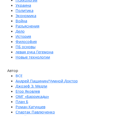
Психология
Украина
Политика
Экономика
Война
Разъяснения
Дело
История
Философия
ПБ основы
левая рука Гегемона
Новые технологии
Автор
Андрей Пашинин/Чумной Доктор
Джозеф Э. Медли
Егор Яковлев
ОМГ «Баррикады»
План Б
Роман Катунцев
Спартак Павлюченко