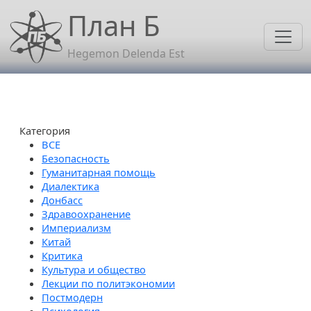
Перейти к основному содержанию
План Б
Hegemon Delenda Est
Категория
Безопасность
Гуманитарная помощь
Диалектика
Донбасс
Здравоохранение
Империализм
Китай
Критика
Культура и общество
Лекции по политэкономии
Постмодерн