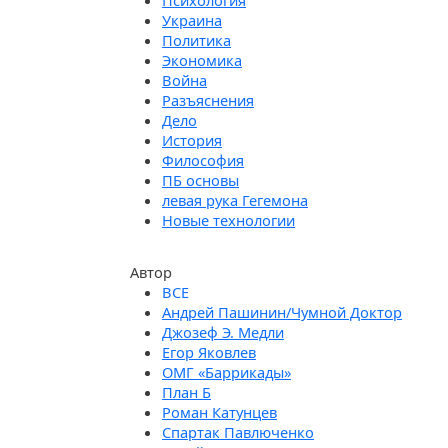
Психология
Украина
Политика
Экономика
Война
Разъяснения
Дело
История
Философия
ПБ основы
левая рука Гегемона
Новые технологии
Автор
Андрей Пашинин/Чумной Доктор
Джозеф Э. Медли
Егор Яковлев
ОМГ «Баррикады»
План Б
Роман Катунцев
Спартак Павлюченко