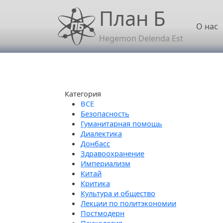
Перейти к основному содержанию
План Б
Осн
О нас
Hegemon Delenda Est
Категория
Безопасность
Гуманитарная помощь
Диалектика
Донбасс
Здравоохранение
Империализм
Китай
Критика
Культура и общество
Лекции по политэкономии
Постмодерн