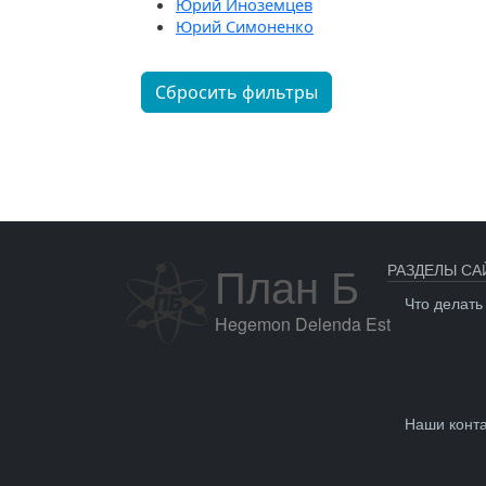
Юрий Иноземцев
Юрий Симоненко
Сбросить фильтры
План Б
РАЗДЕЛЫ СА
Что делать
Hegemon Delenda Est
Наши конт