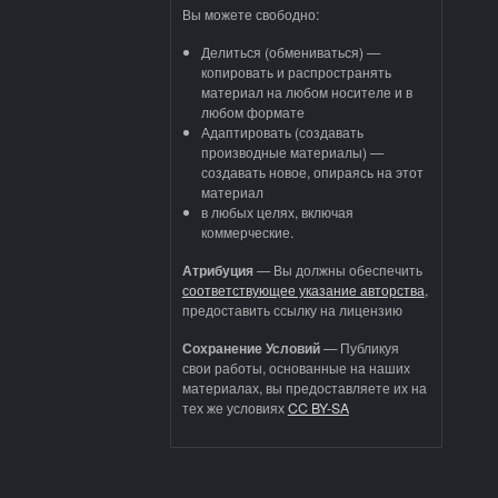
Вы можете свободно:
Делиться (обмениваться) —
копировать и распространять
материал на любом носителе и в
любом формате
Адаптировать (создавать
производные материалы) —
создавать новое, опираясь на этот
материал
в любых целях, включая
коммерческие.
Атрибуция
—
Вы должны обеспечить
соответствующее указание авторства
,
предоставить ссылку на лицензию
Сохранение Условий
— Публикуя
свои работы, основанные на наших
материалах, вы предоставляете их на
тех же условиях
CC BY-SA