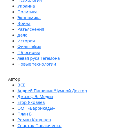
Психология
Украина
Политика
Экономика
Война
Разъяснения
Дело
История
Философия
ПБ основы
левая рука Гегемона
Новые технологии
Автор
Андрей Пашинин/Чумной Доктор
Джозеф Э. Медли
Егор Яковлев
ОМГ «Баррикады»
План Б
Роман Катунцев
Спартак Павлюченко