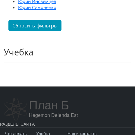
Юрий Иноземцев
Юрий Симоненко
Сбросить фильтры
Учебка
План Б
Hegemon Delenda Est
РАЗДЕЛЫ САЙТА
Что делать
Учебка
Наши контакты