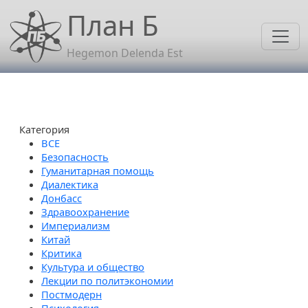
Перейти к основному содержанию
План Б
Hegemon Delenda Est
Категория
Безопасность
Гуманитарная помощь
Диалектика
Донбасс
Здравоохранение
Империализм
Китай
Критика
Культура и общество
Лекции по политэкономии
Постмодерн