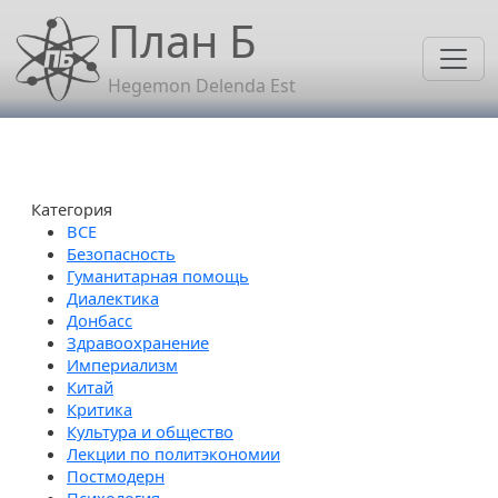
Перейти к основному содержанию
План Б
Hegemon Delenda Est
Категория
Безопасность
Гуманитарная помощь
Диалектика
Донбасс
Здравоохранение
Империализм
Китай
Критика
Культура и общество
Лекции по политэкономии
Постмодерн