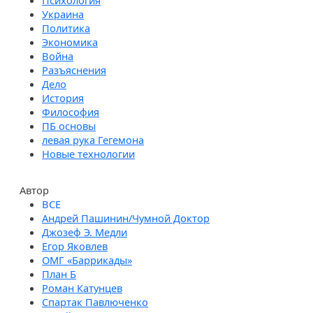
Психология
Украина
Политика
Экономика
Война
Разъяснения
Дело
История
Философия
ПБ основы
левая рука Гегемона
Новые технологии
Автор
Андрей Пашинин/Чумной Доктор
Джозеф Э. Медли
Егор Яковлев
ОМГ «Баррикады»
План Б
Роман Катунцев
Спартак Павлюченко