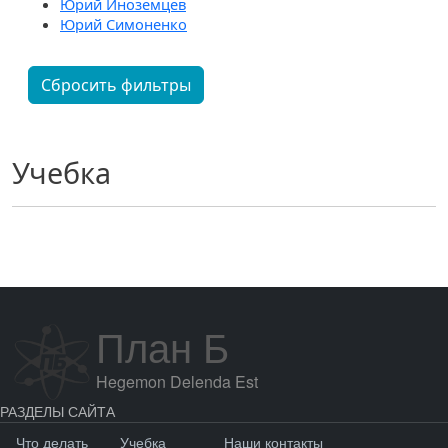
Юрий Иноземцев
Юрий Симоненко
Сбросить фильтры
Учебка
План Б
Hegemon Delenda Est
РАЗДЕЛЫ САЙТА
Что делать
Учебка
Наши контакты