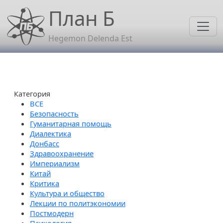
Перейти к основному содержанию
План Б
Hegemon Delenda Est
Категория
Безопасность
Гуманитарная помощь
Диалектика
Донбасс
Здравоохранение
Империализм
Китай
Критика
Культура и общество
Лекции по политэкономии
Постмодерн