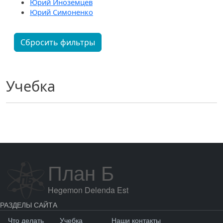
Юрий Иноземцев
Юрий Симоненко
Сбросить фильтры
Учебка
План Б
Hegemon Delenda Est
РАЗДЕЛЫ САЙТА
Что делать
Учебка
Наши контакты