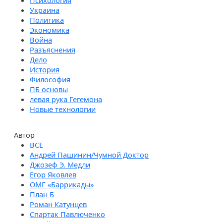
Психология
Украина
Политика
Экономика
Война
Разъяснения
Дело
История
Философия
ПБ основы
левая рука Гегемона
Новые технологии
Автор
Андрей Пашинин/Чумной Доктор
Джозеф Э. Медли
Егор Яковлев
ОМГ «Баррикады»
План Б
Роман Катунцев
Спартак Павлюченко