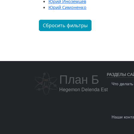
Юрий Иноземцев
Юрий Симоненко
Сбросить фильтры
План Б
РАЗДЕЛЫ СА
Что делать
Hegemon Delenda Est
Наши конт