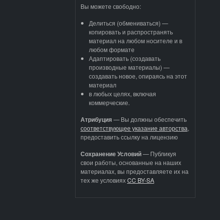
Вы можете свободно:
Делиться (обмениваться) —
копировать и распространять
материал на любом носителе и в
любом формате
Адаптировать (создавать
производные материалы) —
создавать новое, опираясь на этот
материал
в любых целях, включая
коммерческие.
Атрибуция
—
Вы должны обеспечить
соответствующее указание авторства
,
предоставить ссылку на лицензию
Сохранение Условий
— Публикуя
свои работы, основанные на наших
материалах, вы предоставляете их на
тех же условиях
CC BY-SA