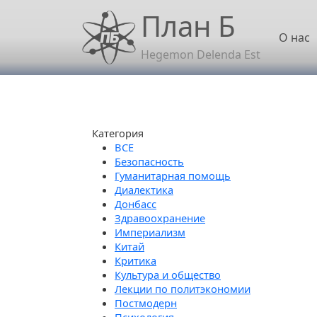
Перейти к основному содержанию
План Б
Осн
О нас
Hegemon Delenda Est
Категория
Безопасность
Гуманитарная помощь
Диалектика
Донбасс
Здравоохранение
Империализм
Китай
Критика
Культура и общество
Лекции по политэкономии
Постмодерн