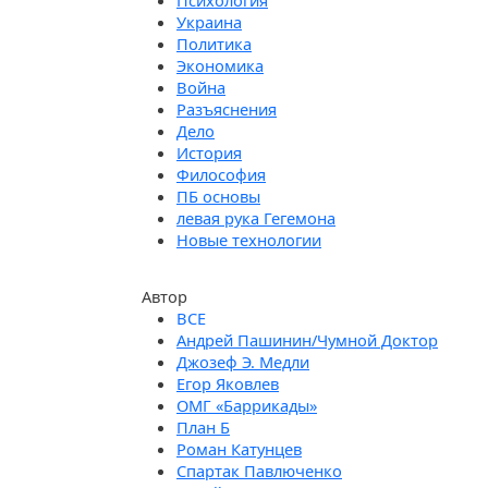
Психология
Украина
Политика
Экономика
Война
Разъяснения
Дело
История
Философия
ПБ основы
левая рука Гегемона
Новые технологии
Автор
Андрей Пашинин/Чумной Доктор
Джозеф Э. Медли
Егор Яковлев
ОМГ «Баррикады»
План Б
Роман Катунцев
Спартак Павлюченко