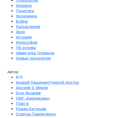
Психология
Украина
Политика
Экономика
Война
Разъяснения
Дело
История
Философия
ПБ основы
левая рука Гегемона
Новые технологии
Автор
Андрей Пашинин/Чумной Доктор
Джозеф Э. Медли
Егор Яковлев
ОМГ «Баррикады»
План Б
Роман Катунцев
Спартак Павлюченко