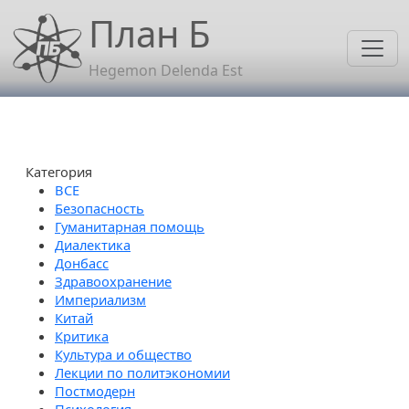
Перейти к основному содержанию
План Б
Hegemon Delenda Est
Категория
Безопасность
Гуманитарная помощь
Диалектика
Донбасс
Здравоохранение
Империализм
Китай
Критика
Культура и общество
Лекции по политэкономии
Постмодерн