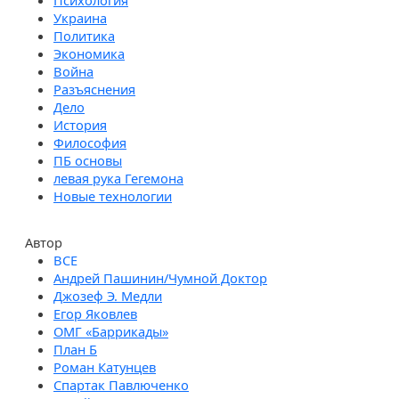
Психология
Украина
Политика
Экономика
Война
Разъяснения
Дело
История
Философия
ПБ основы
левая рука Гегемона
Новые технологии
Автор
Андрей Пашинин/Чумной Доктор
Джозеф Э. Медли
Егор Яковлев
ОМГ «Баррикады»
План Б
Роман Катунцев
Спартак Павлюченко