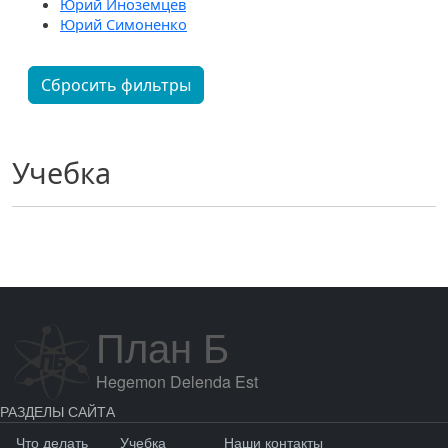
Юрий Иноземцев
Юрий Симоненко
Сбросить фильтры
Учебка
План Б
Hegemon Delenda Est
РАЗДЕЛЫ САЙТА
Что делать
Учебка
Наши контакты