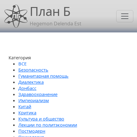
Перейти к основному содержанию
План Б
Hegemon Delenda Est
Категория
Безопасность
Гуманитарная помощь
Диалектика
Донбасс
Здравоохранение
Империализм
Китай
Критика
Культура и общество
Лекции по политэкономии
Постмодерн