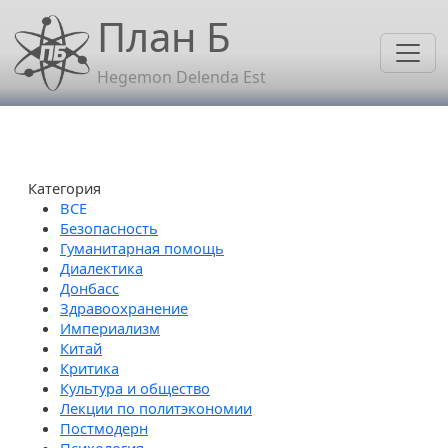
Перейти к основному содержанию
План Б
Hegemon Delenda Est
Категория
Безопасность
Гуманитарная помощь
Диалектика
Донбасс
Здравоохранение
Империализм
Китай
Критика
Культура и общество
Лекции по политэкономии
Постмодерн