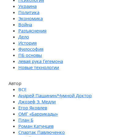
Психология
Украина
Политика
Экономика
Война
Разъяснения
Дело
История
Философия
ПБ основы
левая рука Гегемона
Новые технологии
Автор
Андрей Пашинин/Чумной Доктор
Джозеф Э. Медли
Егор Яковлев
ОМГ «Баррикады»
План Б
Роман Катунцев
Спартак Павлюченко