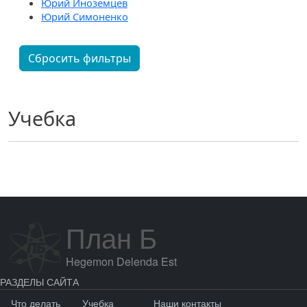
Юрий Иноземцев
Юрий Симоненко
Сбросить фильтры
Учебка
План Б
Hegemon Delenda Est
РАЗДЕЛЫ САЙТА
Что делать
Учебка
Наши контакты