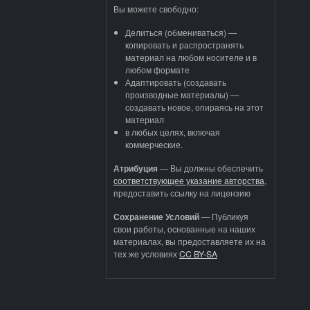
Вы можете свободно:
Делиться (обмениваться) —
копировать и распространять
материал на любом носителе и в
любом формате
Адаптировать (создавать
производные материалы) —
создавать новое, опираясь на этот
материал
в любых целях, включая
коммерческие.
Атрибуция
—
Вы должны обеспечить
соответствующее указание авторства
,
предоставить ссылку на лицензию
Сохранение Условий
— Публикуя
свои работы, основанные на наших
материалах, вы предоставляете их на
тех же условиях
CC BY-SA