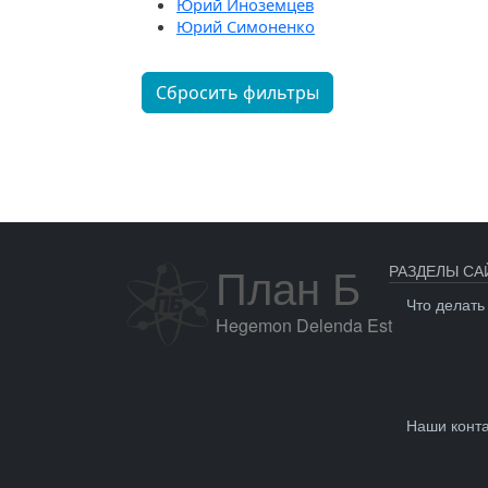
Юрий Иноземцев
Юрий Симоненко
Сбросить фильтры
План Б
РАЗДЕЛЫ СА
Что делать
Hegemon Delenda Est
Наши конт