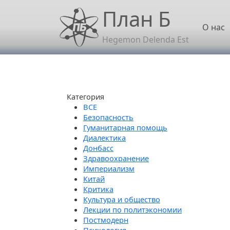
Перейти к основному содержанию
План Б
Осн
О нас
Hegemon Delenda Est
Категория
Безопасность
Гуманитарная помощь
Диалектика
Донбасс
Здравоохранение
Империализм
Китай
Критика
Культура и общество
Лекции по политэкономии
Постмодерн