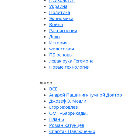
Психология
Украина
Политика
Экономика
Война
Разъяснения
Дело
История
Философия
ПБ основы
левая рука Гегемона
Новые технологии
Автор
Андрей Пашинин/Чумной Доктор
Джозеф Э. Медли
Егор Яковлев
ОМГ «Баррикады»
План Б
Роман Катунцев
Спартак Павлюченко