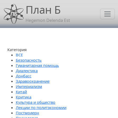
Перейти к основному содержанию
План Б
Hegemon Delenda Est
Категория
Безопасность
Гуманитарная помощь
Диалектика
Донбасс
Здравоохранение
Империализм
Китай
Критика
Культура и общество
Лекции по политэкономии
Постмодерн