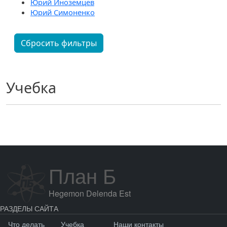
Юрий Иноземцев
Юрий Симоненко
Сбросить фильтры
Учебка
План Б
Hegemon Delenda Est
РАЗДЕЛЫ САЙТА
Что делать
Учебка
Наши контакты