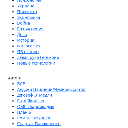
Психология
Украина
Политика
Экономика
Война
Разъяснения
Дело
История
Философия
ПБ основы
левая рука Гегемона
Новые технологии
Автор
Андрей Пашинин/Чумной Доктор
Джозеф Э. Медли
Егор Яковлев
ОМГ «Баррикады»
План Б
Роман Катунцев
Спартак Павлюченко