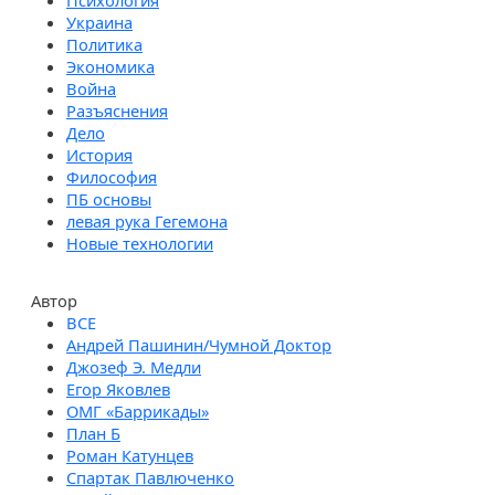
Психология
Украина
Политика
Экономика
Война
Разъяснения
Дело
История
Философия
ПБ основы
левая рука Гегемона
Новые технологии
Автор
Андрей Пашинин/Чумной Доктор
Джозеф Э. Медли
Егор Яковлев
ОМГ «Баррикады»
План Б
Роман Катунцев
Спартак Павлюченко