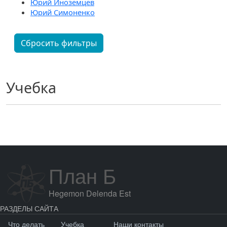
Юрий Иноземцев
Юрий Симоненко
Сбросить фильтры
Учебка
План Б
Hegemon Delenda Est
РАЗДЕЛЫ САЙТА
Что делать
Учебка
Наши контакты