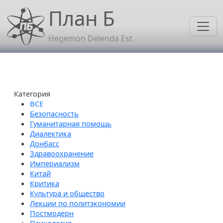
Перейти к основному содержанию
План Б
Hegemon Delenda Est
Категория
Безопасность
Гуманитарная помощь
Диалектика
Донбасс
Здравоохранение
Империализм
Китай
Критика
Культура и общество
Лекции по политэкономии
Постмодерн