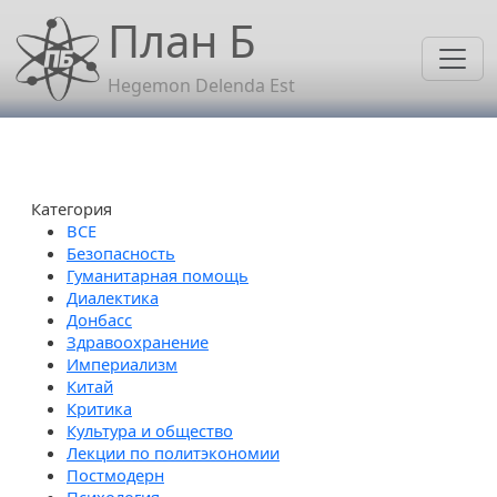
Перейти к основному содержанию
План Б
Hegemon Delenda Est
Категория
Безопасность
Гуманитарная помощь
Диалектика
Донбасс
Здравоохранение
Империализм
Китай
Критика
Культура и общество
Лекции по политэкономии
Постмодерн