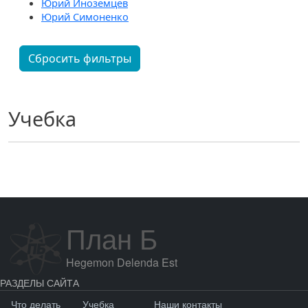
Юрий Иноземцев
Юрий Симоненко
Сбросить фильтры
Учебка
План Б
Hegemon Delenda Est
РАЗДЕЛЫ САЙТА
Что делать
Учебка
Наши контакты