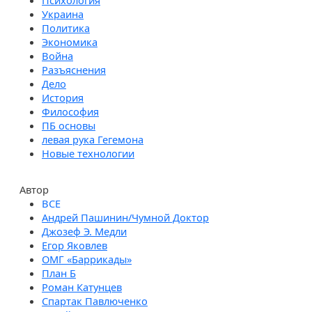
Психология
Украина
Политика
Экономика
Война
Разъяснения
Дело
История
Философия
ПБ основы
левая рука Гегемона
Новые технологии
Автор
Андрей Пашинин/Чумной Доктор
Джозеф Э. Медли
Егор Яковлев
ОМГ «Баррикады»
План Б
Роман Катунцев
Спартак Павлюченко