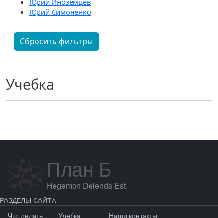
Юрий Иноземцев
Юрий Симоненко
Сбросить фильтры
Учебка
План Б
Hegemon Delenda Est
РАЗДЕЛЫ САЙТА
Что делать
Учебка
Наши контакты