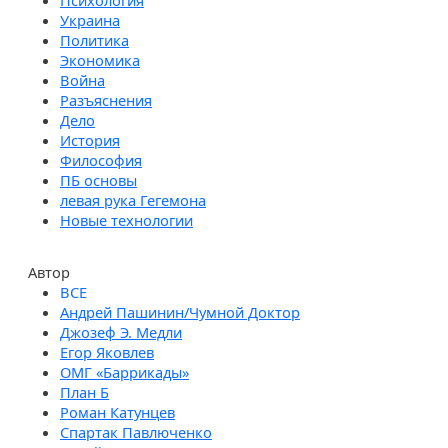
Психология
Украина
Политика
Экономика
Война
Разъяснения
Дело
История
Философия
ПБ основы
левая рука Гегемона
Новые технологии
Автор
Андрей Пашинин/Чумной Доктор
Джозеф Э. Медли
Егор Яковлев
ОМГ «Баррикады»
План Б
Роман Катунцев
Спартак Павлюченко