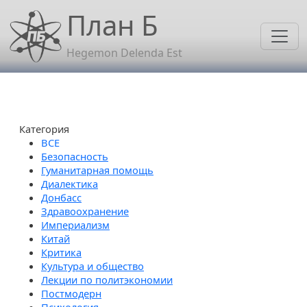
Перейти к основному содержанию
План Б
Hegemon Delenda Est
Категория
Безопасность
Гуманитарная помощь
Диалектика
Донбасс
Здравоохранение
Империализм
Китай
Критика
Культура и общество
Лекции по политэкономии
Постмодерн