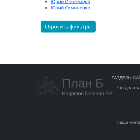
Юрий Иноземцев
Юрий Симоненко
Сбросить фильтры
План Б
РАЗДЕЛЫ СА
Что делать
Hegemon Delenda Est
Наши конт