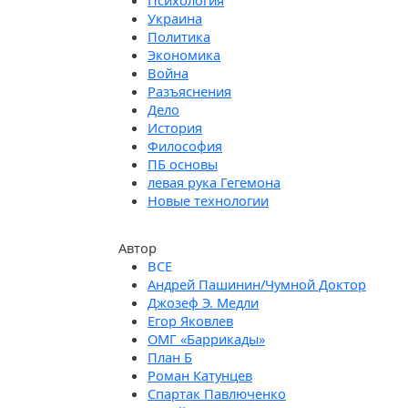
Психология
Украина
Политика
Экономика
Война
Разъяснения
Дело
История
Философия
ПБ основы
левая рука Гегемона
Новые технологии
Автор
Андрей Пашинин/Чумной Доктор
Джозеф Э. Медли
Егор Яковлев
ОМГ «Баррикады»
План Б
Роман Катунцев
Спартак Павлюченко