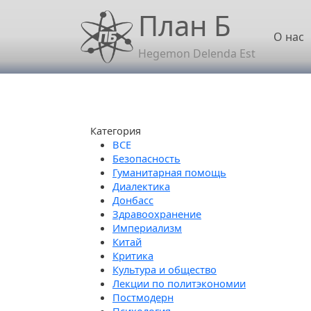
Перейти к основному содержанию
План Б
Осн
О нас
Hegemon Delenda Est
Категория
Безопасность
Гуманитарная помощь
Диалектика
Донбасс
Здравоохранение
Империализм
Китай
Критика
Культура и общество
Лекции по политэкономии
Постмодерн