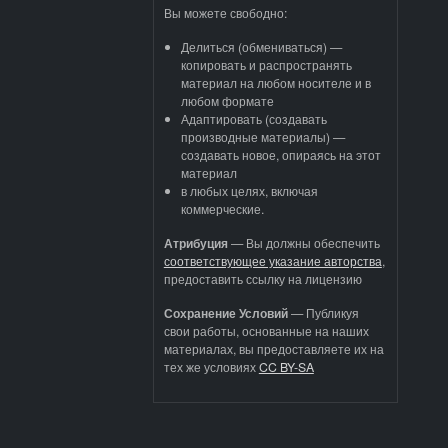
Вы можете свободно:
Делиться (обмениваться) —
копировать и распространять
материал на любом носителе и в
любом формате
Адаптировать (создавать
производные материалы) —
создавать новое, опираясь на этот
материал
в любых целях, включая
коммерческие.
Атрибуция
—
Вы должны обеспечить
соответствующее указание авторства
,
предоставить ссылку на лицензию
Сохранение Условий
— Публикуя
свои работы, основанные на наших
материалах, вы предоставляете их на
тех же условиях
CC BY-SA