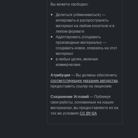
Вы можете свободно:
Делиться (обмениваться) —
копировать и распространять
материал на любом носителе и в
любом формате
Адаптировать (создавать
производные материалы) —
создавать новое, опираясь на этот
материал
в любых целях, включая
коммерческие.
Атрибуция
—
Вы должны обеспечить
соответствующее указание авторства
,
предоставить ссылку на лицензию
Сохранение Условий
— Публикуя
свои работы, основанные на наших
материалах, вы предоставляете их на
тех же условиях
CC BY-SA