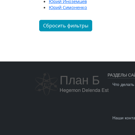
Юрий Иноземцев
Юрий Симоненко
Сбросить фильтры
План Б
РАЗДЕЛЫ СА
Что делать
Hegemon Delenda Est
Наши конт