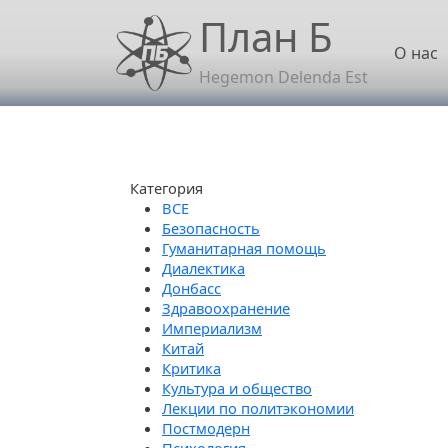
Перейти к основному содержанию
План Б
Осн
О нас
Hegemon Delenda Est
Категория
Безопасность
Гуманитарная помощь
Диалектика
Донбасс
Здравоохранение
Империализм
Китай
Критика
Культура и общество
Лекции по политэкономии
Постмодерн