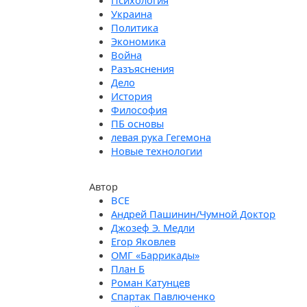
Психология
Украина
Политика
Экономика
Война
Разъяснения
Дело
История
Философия
ПБ основы
левая рука Гегемона
Новые технологии
Автор
Андрей Пашинин/Чумной Доктор
Джозеф Э. Медли
Егор Яковлев
ОМГ «Баррикады»
План Б
Роман Катунцев
Спартак Павлюченко