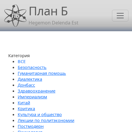
Перейти к основному содержанию
План Б
Hegemon Delenda Est
Категория
Безопасность
Гуманитарная помощь
Диалектика
Донбасс
Здравоохранение
Империализм
Китай
Критика
Культура и общество
Лекции по политэкономии
Постмодерн