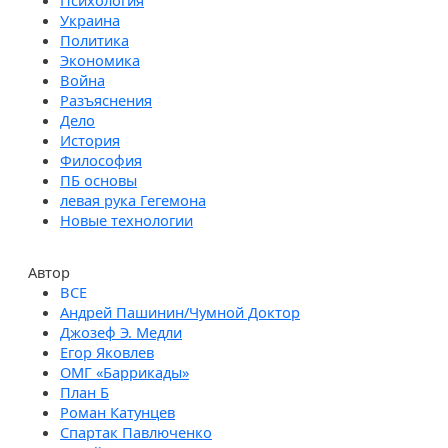
Психология
Украина
Политика
Экономика
Война
Разъяснения
Дело
История
Философия
ПБ основы
левая рука Гегемона
Новые технологии
Автор
Андрей Пашинин/Чумной Доктор
Джозеф Э. Медли
Егор Яковлев
ОМГ «Баррикады»
План Б
Роман Катунцев
Спартак Павлюченко