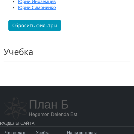
Юрий Иноземцев
Юрий Симоненко
Сбросить фильтры
Учебка
План Б
Hegemon Delenda Est
РАЗДЕЛЫ САЙТА
Что делать
Учебка
Наши контакты