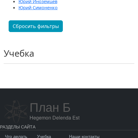
Юрий Иноземцев
Юрий Симоненко
Сбросить фильтры
Учебка
План Б
Hegemon Delenda Est
РАЗДЕЛЫ САЙТА
Что делать
Учебка
Наши контакты