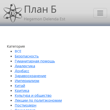
Перейти к основному содержанию
План Б
Hegemon Delenda Est
Категория
Безопасность
Гуманитарная помощь
Диалектика
Донбасс
Здравоохранение
Империализм
Китай
Критика
Культура и общество
Лекции по политэкономии
Постмодерн