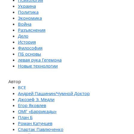
Психология
Украина
Политика
Экономика
Война
Разъяснения
Дело
История
Философия
ПБ основы
левая рука Гегемона
Новые технологии
Автор
Андрей Пашинин/Чумной Доктор
Джозеф Э. Медли
Егор Яковлев
ОМГ «Баррикады»
План Б
Роман Катунцев
Спартак Павлюченко