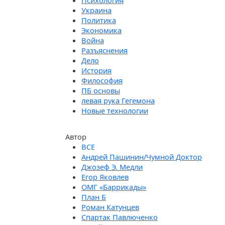
Психология
Украина
Политика
Экономика
Война
Разъяснения
Дело
История
Философия
ПБ основы
левая рука Гегемона
Новые технологии
Автор
Андрей Пашинин/Чумной Доктор
Джозеф Э. Медли
Егор Яковлев
ОМГ «Баррикады»
План Б
Роман Катунцев
Спартак Павлюченко