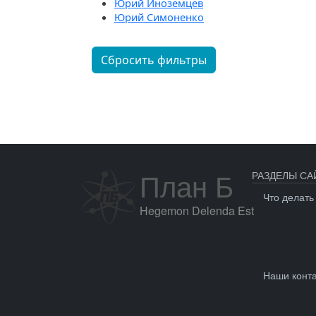
Юрий Иноземцев
Юрий Симоненко
Сбросить фильтры
План Б
РАЗДЕЛЫ СА
Что делать
Hegemon Delenda Est
Наши конт