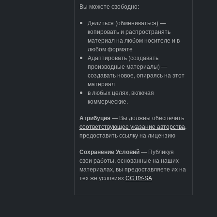
Вы можете свободно:
Делиться (обмениваться) —
копировать и распространять
материал на любом носителе и в
любом формате
Адаптировать (создавать
производные материалы) —
создавать новое, опираясь на этот
материал
в любых целях, включая
коммерческие.
Атрибуция
—
Вы должны обеспечить
соответствующее указание авторства
,
предоставить ссылку на лицензию
Сохранение Условий
— Публикуя
свои работы, основанные на наших
материалах, вы предоставляете их на
тех же условиях
CC BY-SA