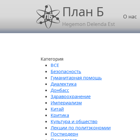
Перейти к основному содержанию
План Б
Осн
О нас
Hegemon Delenda Est
Категория
Безопасность
Гуманитарная помощь
Диалектика
Донбасс
Здравоохранение
Империализм
Китай
Критика
Культура и общество
Лекции по политэкономии
Постмодерн