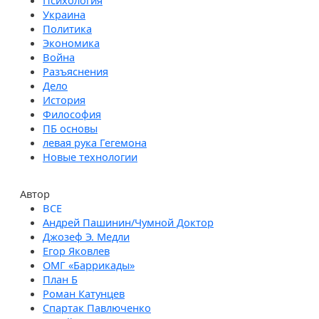
Психология
Украина
Политика
Экономика
Война
Разъяснения
Дело
История
Философия
ПБ основы
левая рука Гегемона
Новые технологии
Автор
Андрей Пашинин/Чумной Доктор
Джозеф Э. Медли
Егор Яковлев
ОМГ «Баррикады»
План Б
Роман Катунцев
Спартак Павлюченко