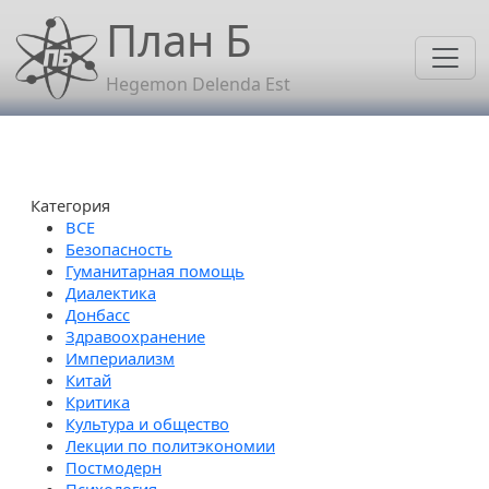
Перейти к основному содержанию
План Б
Hegemon Delenda Est
Категория
Безопасность
Гуманитарная помощь
Диалектика
Донбасс
Здравоохранение
Империализм
Китай
Критика
Культура и общество
Лекции по политэкономии
Постмодерн