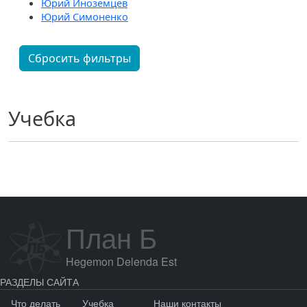
Юрий Иноземцев
Юрий Симоненко
Сбросить фильтры
Учебка
План Б
Hegemon Delenda Est
РАЗДЕЛЫ САЙТА
Что делать
Учебка
Наши контакты