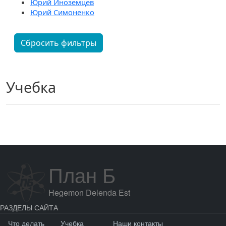
Юрий Иноземцев
Юрий Симоненко
Сбросить фильтры
Учебка
План Б
Hegemon Delenda Est
РАЗДЕЛЫ САЙТА
Что делать
Учебка
Наши контакты