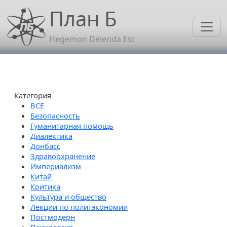
Перейти к основному содержанию
План Б
Hegemon Delenda Est
Категория
Безопасность
Гуманитарная помощь
Диалектика
Донбасс
Здравоохранение
Империализм
Китай
Критика
Культура и общество
Лекции по политэкономии
Постмодерн