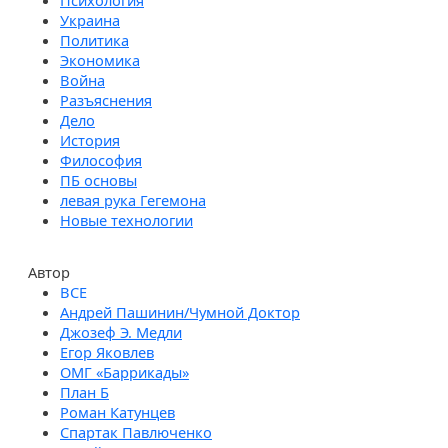
Психология
Украина
Политика
Экономика
Война
Разъяснения
Дело
История
Философия
ПБ основы
левая рука Гегемона
Новые технологии
Автор
Андрей Пашинин/Чумной Доктор
Джозеф Э. Медли
Егор Яковлев
ОМГ «Баррикады»
План Б
Роман Катунцев
Спартак Павлюченко