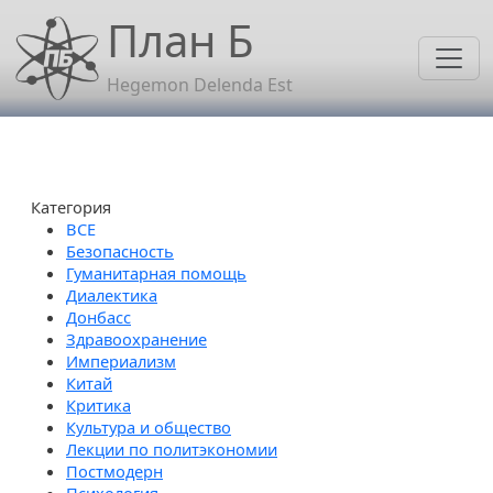
Перейти к основному содержанию
План Б
Hegemon Delenda Est
Категория
Безопасность
Гуманитарная помощь
Диалектика
Донбасс
Здравоохранение
Империализм
Китай
Критика
Культура и общество
Лекции по политэкономии
Постмодерн