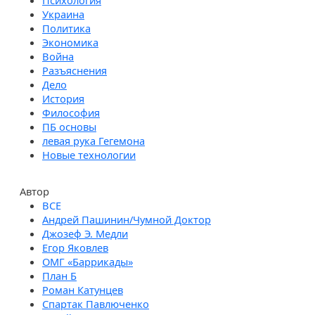
Психология
Украина
Политика
Экономика
Война
Разъяснения
Дело
История
Философия
ПБ основы
левая рука Гегемона
Новые технологии
Автор
Андрей Пашинин/Чумной Доктор
Джозеф Э. Медли
Егор Яковлев
ОМГ «Баррикады»
План Б
Роман Катунцев
Спартак Павлюченко