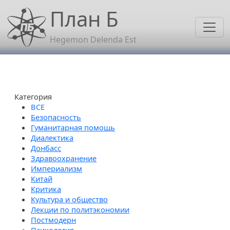
Перейти к основному содержанию
План Б
Hegemon Delenda Est
Категория
Безопасность
Гуманитарная помощь
Диалектика
Донбасс
Здравоохранение
Империализм
Китай
Критика
Культура и общество
Лекции по политэкономии
Постмодерн