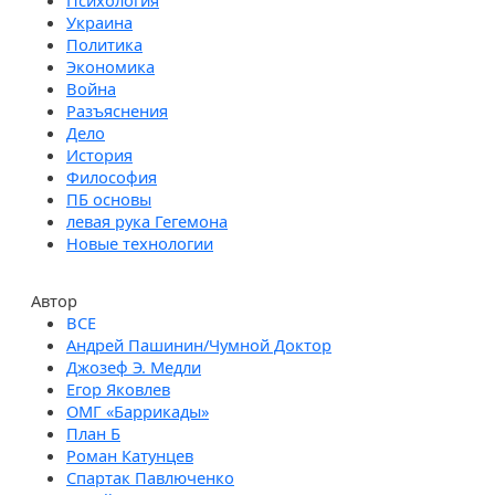
Психология
Украина
Политика
Экономика
Война
Разъяснения
Дело
История
Философия
ПБ основы
левая рука Гегемона
Новые технологии
Автор
Андрей Пашинин/Чумной Доктор
Джозеф Э. Медли
Егор Яковлев
ОМГ «Баррикады»
План Б
Роман Катунцев
Спартак Павлюченко