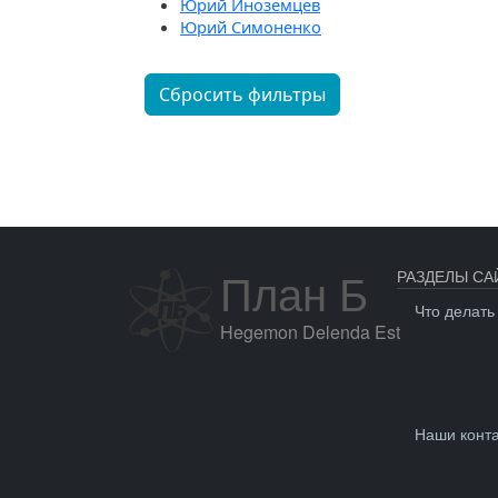
Юрий Иноземцев
Юрий Симоненко
Сбросить фильтры
План Б
РАЗДЕЛЫ СА
Что делать
Hegemon Delenda Est
Наши конт