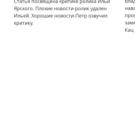
Вла
Статья посвящена критике ролика Ильи
нав
Ярского. Плохие новости-ролик удален
про
Ильей. Хорошие новости-Петр озвучил
зам
критику.
Кац 