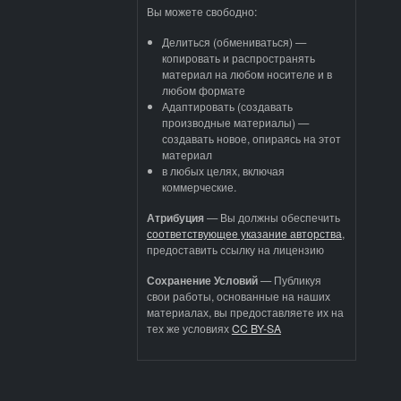
Вы можете свободно:
Делиться (обмениваться) —
копировать и распространять
материал на любом носителе и в
любом формате
Адаптировать (создавать
производные материалы) —
создавать новое, опираясь на этот
материал
в любых целях, включая
коммерческие.
Атрибуция
—
Вы должны обеспечить
соответствующее указание авторства
,
предоставить ссылку на лицензию
Сохранение Условий
— Публикуя
свои работы, основанные на наших
материалах, вы предоставляете их на
тех же условиях
CC BY-SA