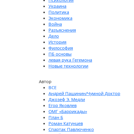
Психология
Украина
Политика
Экономика
Война
Разъяснения
Дело
История
Философия
ПБ основы
левая рука Гегемона
Новые технологии
Автор
Андрей Пашинин/Чумной Доктор
Джозеф Э. Медли
Егор Яковлев
ОМГ «Баррикады»
План Б
Роман Катунцев
Спартак Павлюченко