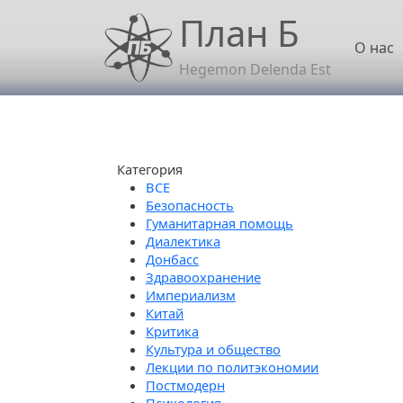
Перейти к основному содержанию
План Б
Осн
О нас
Hegemon Delenda Est
Категория
Безопасность
Гуманитарная помощь
Диалектика
Донбасс
Здравоохранение
Империализм
Китай
Критика
Культура и общество
Лекции по политэкономии
Постмодерн