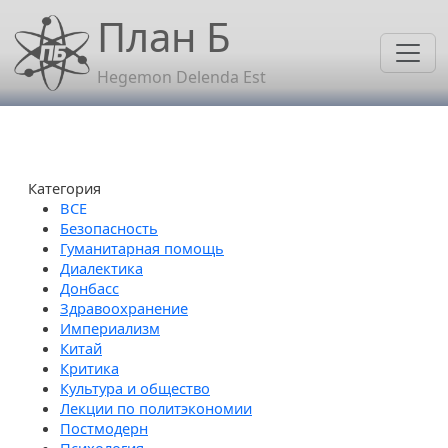
Перейти к основному содержанию
План Б
Hegemon Delenda Est
Категория
Безопасность
Гуманитарная помощь
Диалектика
Донбасс
Здравоохранение
Империализм
Китай
Критика
Культура и общество
Лекции по политэкономии
Постмодерн