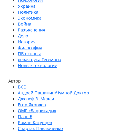
Психология
Украина
Политика
Экономика
Война
Разъяснения
Дело
История
Философия
ПБ основы
левая рука Гегемона
Новые технологии
Автор
Андрей Пашинин/Чумной Доктор
Джозеф Э. Медли
Егор Яковлев
ОМГ «Баррикады»
План Б
Роман Катунцев
Спартак Павлюченко