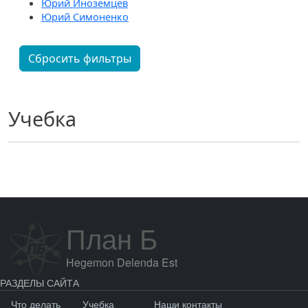
Юрий Иноземцев
Юрий Симоненко
Сбросить фильтры
Учебка
План Б
Hegemon Delenda Est
РАЗДЕЛЫ САЙТА
Что делать
Учебка
Наши контакты