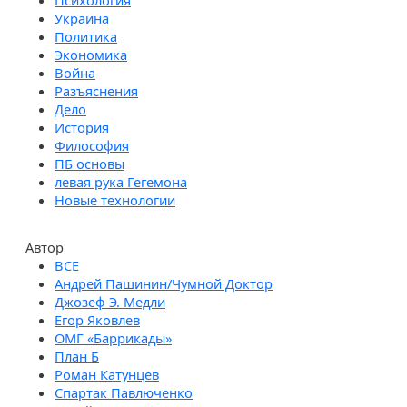
Психология
Украина
Политика
Экономика
Война
Разъяснения
Дело
История
Философия
ПБ основы
левая рука Гегемона
Новые технологии
Автор
Андрей Пашинин/Чумной Доктор
Джозеф Э. Медли
Егор Яковлев
ОМГ «Баррикады»
План Б
Роман Катунцев
Спартак Павлюченко