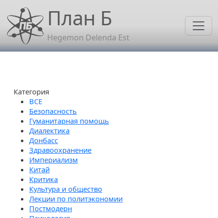
Перейти к основному содержанию
План Б
Hegemon Delenda Est
Категория
Безопасность
Гуманитарная помощь
Диалектика
Донбасс
Здравоохранение
Империализм
Китай
Критика
Культура и общество
Лекции по политэкономии
Постмодерн