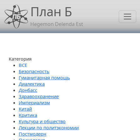
Перейти к основному содержанию
План Б
Hegemon Delenda Est
Категория
Безопасность
Гуманитарная помощь
Диалектика
Донбасс
Здравоохранение
Империализм
Китай
Критика
Культура и общество
Лекции по политэкономии
Постмодерн