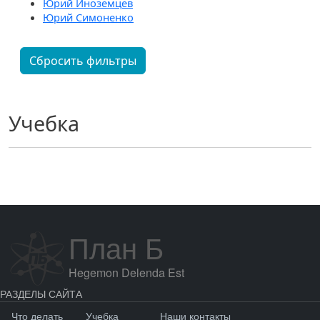
Юрий Иноземцев
Юрий Симоненко
Сбросить фильтры
Учебка
План Б
Hegemon Delenda Est
РАЗДЕЛЫ САЙТА
Что делать
Учебка
Наши контакты