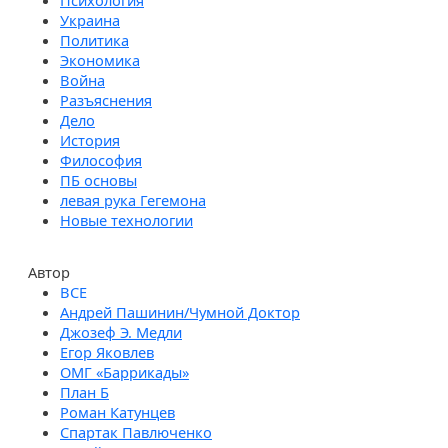
Психология
Украина
Политика
Экономика
Война
Разъяснения
Дело
История
Философия
ПБ основы
левая рука Гегемона
Новые технологии
Автор
Андрей Пашинин/Чумной Доктор
Джозеф Э. Медли
Егор Яковлев
ОМГ «Баррикады»
План Б
Роман Катунцев
Спартак Павлюченко