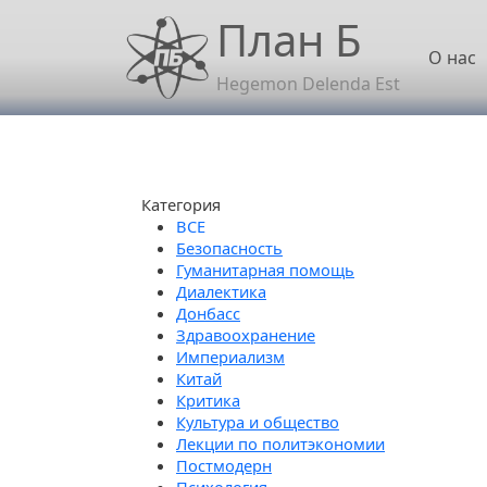
Перейти к основному содержанию
План Б
Осн
О нас
Hegemon Delenda Est
Категория
Безопасность
Гуманитарная помощь
Диалектика
Донбасс
Здравоохранение
Империализм
Китай
Критика
Культура и общество
Лекции по политэкономии
Постмодерн