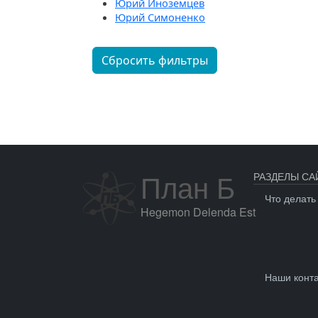
Юрий Иноземцев
Юрий Симоненко
Сбросить фильтры
План Б
РАЗДЕЛЫ СА
Что делать
Hegemon Delenda Est
Наши конт