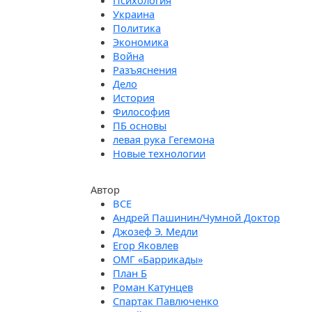
Психология
Украина
Политика
Экономика
Война
Разъяснения
Дело
История
Философия
ПБ основы
левая рука Гегемона
Новые технологии
Автор
Андрей Пашинин/Чумной Доктор
Джозеф Э. Медли
Егор Яковлев
ОМГ «Баррикады»
План Б
Роман Катунцев
Спартак Павлюченко