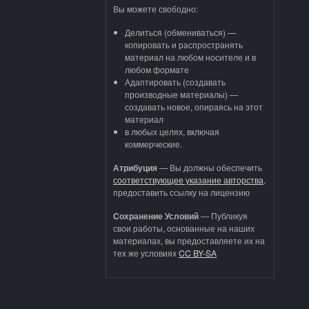
Вы можете свободно:
Делиться (обмениваться) —
копировать и распространять
материал на любом носителе и в
любом формате
Адаптировать (создавать
производные материалы) —
создавать новое, опираясь на этот
материал
в любых целях, включая
коммерческие.
Атрибуция
—
Вы должны обеспечить
соответствующее указание авторства
,
предоставить ссылку на лицензию
Сохранение Условий
— Публикуя
свои работы, основанные на наших
материалах, вы предоставляете их на
тех же условиях
CC BY-SA