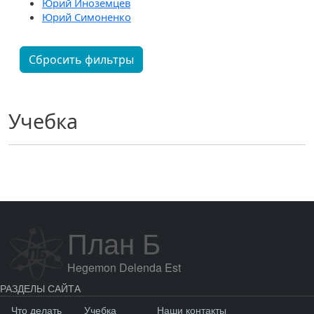
Юрий Иноземцев
Юрий Симоненко
Сбросить фильтры
Учебка
План Б
Hegemon Delenda Est
РАЗДЕЛЫ САЙТА
Что делать
Учебка
Наши контакты