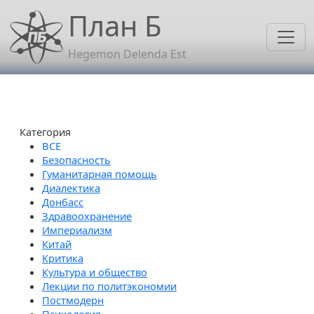
Перейти к основному содержанию
План Б
Hegemon Delenda Est
Категория
Безопасность
Гуманитарная помощь
Диалектика
Донбасс
Здравоохранение
Империализм
Китай
Критика
Культура и общество
Лекции по политэкономии
Постмодерн