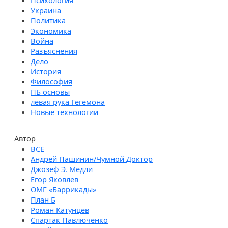
Психология
Украина
Политика
Экономика
Война
Разъяснения
Дело
История
Философия
ПБ основы
левая рука Гегемона
Новые технологии
Автор
Андрей Пашинин/Чумной Доктор
Джозеф Э. Медли
Егор Яковлев
ОМГ «Баррикады»
План Б
Роман Катунцев
Спартак Павлюченко