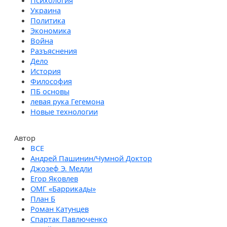
Психология
Украина
Политика
Экономика
Война
Разъяснения
Дело
История
Философия
ПБ основы
левая рука Гегемона
Новые технологии
Автор
Андрей Пашинин/Чумной Доктор
Джозеф Э. Медли
Егор Яковлев
ОМГ «Баррикады»
План Б
Роман Катунцев
Спартак Павлюченко