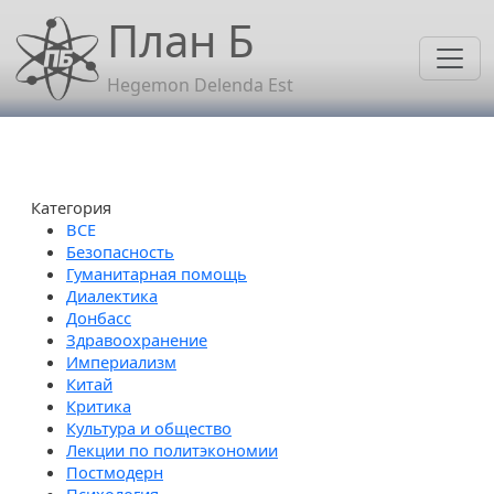
Перейти к основному содержанию
План Б
Hegemon Delenda Est
Категория
Безопасность
Гуманитарная помощь
Диалектика
Донбасс
Здравоохранение
Империализм
Китай
Критика
Культура и общество
Лекции по политэкономии
Постмодерн