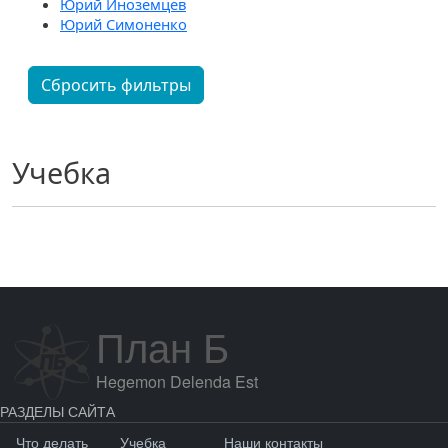
Юрий Иноземцев
Юрий Симоненко
Сбросить фильтры
Учебка
План Б
Hegemon Delenda Est
РАЗДЕЛЫ САЙТА
Что делать
Учебка
Наши контакты