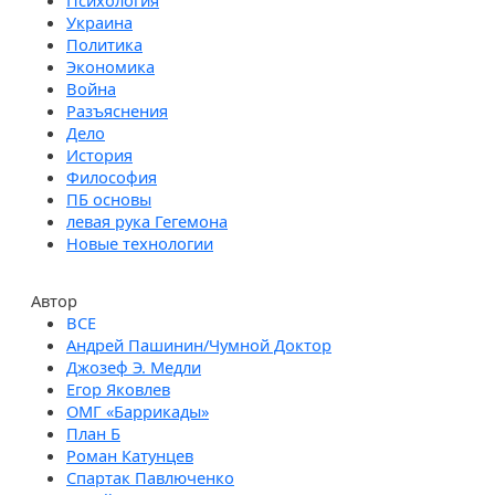
Психология
Украина
Политика
Экономика
Война
Разъяснения
Дело
История
Философия
ПБ основы
левая рука Гегемона
Новые технологии
Автор
Андрей Пашинин/Чумной Доктор
Джозеф Э. Медли
Егор Яковлев
ОМГ «Баррикады»
План Б
Роман Катунцев
Спартак Павлюченко