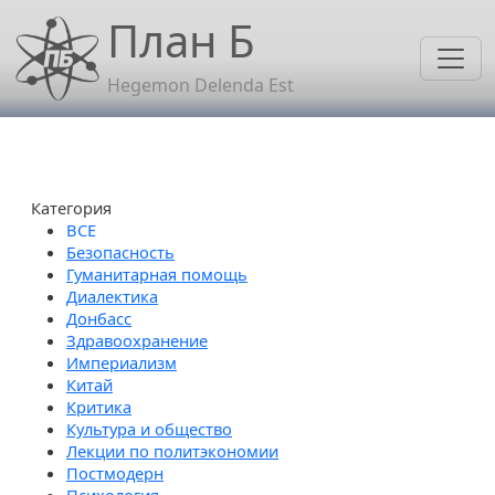
Перейти к основному содержанию
План Б
Hegemon Delenda Est
Категория
Безопасность
Гуманитарная помощь
Диалектика
Донбасс
Здравоохранение
Империализм
Китай
Критика
Культура и общество
Лекции по политэкономии
Постмодерн