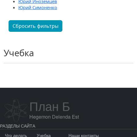
Юрий Иноземцев
Юрий Симоненко
Сбросить фильтры
Учебка
План Б
Hegemon Delenda Est
РАЗДЕЛЫ САЙТА
Что делать
Учебка
Наши контакты