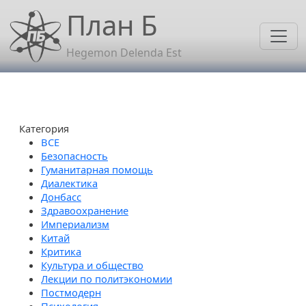
Перейти к основному содержанию
План Б
Hegemon Delenda Est
Категория
Безопасность
Гуманитарная помощь
Диалектика
Донбасс
Здравоохранение
Империализм
Китай
Критика
Культура и общество
Лекции по политэкономии
Постмодерн