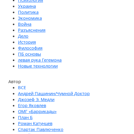
Психология
Украина
Политика
Экономика
Война
Разъяснения
Дело
История
Философия
ПБ основы
левая рука Гегемона
Новые технологии
Автор
Андрей Пашинин/Чумной Доктор
Джозеф Э. Медли
Егор Яковлев
ОМГ «Баррикады»
План Б
Роман Катунцев
Спартак Павлюченко