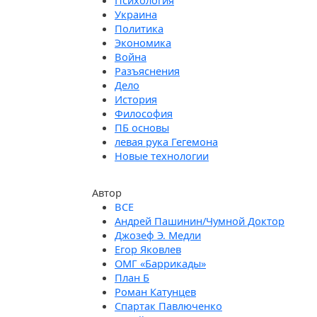
Психология
Украина
Политика
Экономика
Война
Разъяснения
Дело
История
Философия
ПБ основы
левая рука Гегемона
Новые технологии
Автор
Андрей Пашинин/Чумной Доктор
Джозеф Э. Медли
Егор Яковлев
ОМГ «Баррикады»
План Б
Роман Катунцев
Спартак Павлюченко