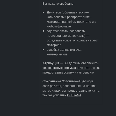
Вы можете свободно:
Делиться (обмениваться) —
копировать и распространять
материал на любом носителе и в
любом формате
Адаптировать (создавать
производные материалы) —
создавать новое, опираясь на этот
материал
в любых целях, включая
коммерческие.
Атрибуция
—
Вы должны обеспечить
соответствующее указание авторства
,
предоставить ссылку на лицензию
Сохранение Условий
— Публикуя
свои работы, основанные на наших
материалах, вы предоставляете их на
тех же условиях
CC BY-SA