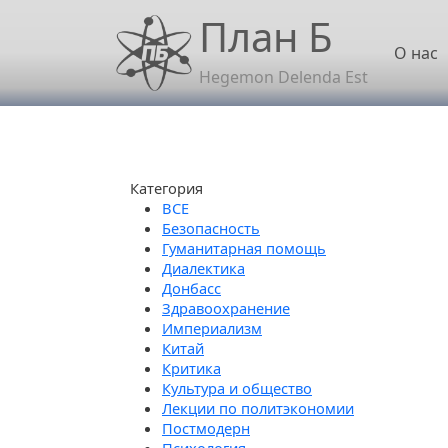
Перейти к основному содержанию
План Б
Осн
О нас
Hegemon Delenda Est
Категория
Безопасность
Гуманитарная помощь
Диалектика
Донбасс
Здравоохранение
Империализм
Китай
Критика
Культура и общество
Лекции по политэкономии
Постмодерн