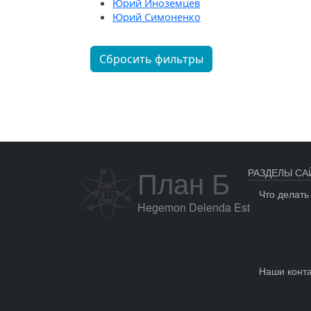
Юрий Иноземцев
Юрий Симоненко
Сбросить фильтры
План Б
РАЗДЕЛЫ СА
Что делать
Hegemon Delenda Est
Наши конт