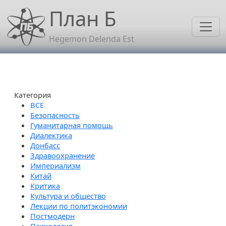
Перейти к основному содержанию
План Б
Hegemon Delenda Est
Категория
Безопасность
Гуманитарная помощь
Диалектика
Донбасс
Здравоохранение
Империализм
Китай
Критика
Культура и общество
Лекции по политэкономии
Постмодерн