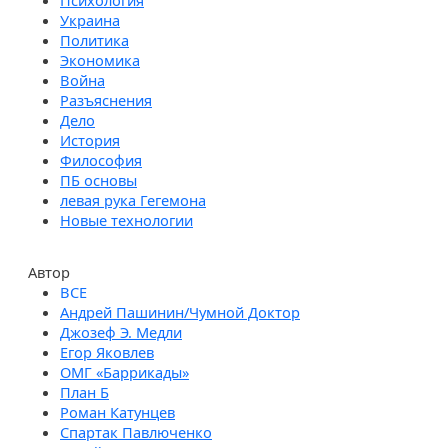
Психология
Украина
Политика
Экономика
Война
Разъяснения
Дело
История
Философия
ПБ основы
левая рука Гегемона
Новые технологии
Автор
Андрей Пашинин/Чумной Доктор
Джозеф Э. Медли
Егор Яковлев
ОМГ «Баррикады»
План Б
Роман Катунцев
Спартак Павлюченко