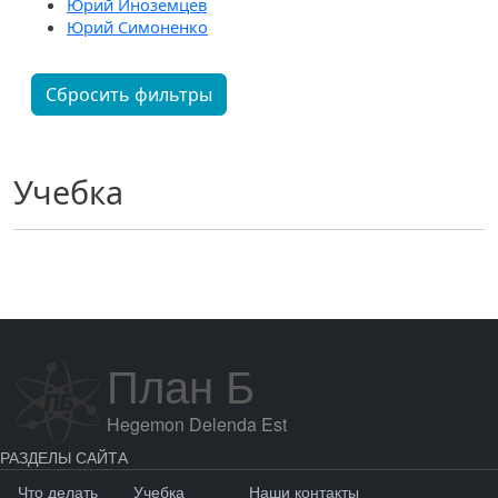
Юрий Иноземцев
Юрий Симоненко
Сбросить фильтры
Учебка
План Б
Hegemon Delenda Est
РАЗДЕЛЫ САЙТА
Что делать
Учебка
Наши контакты