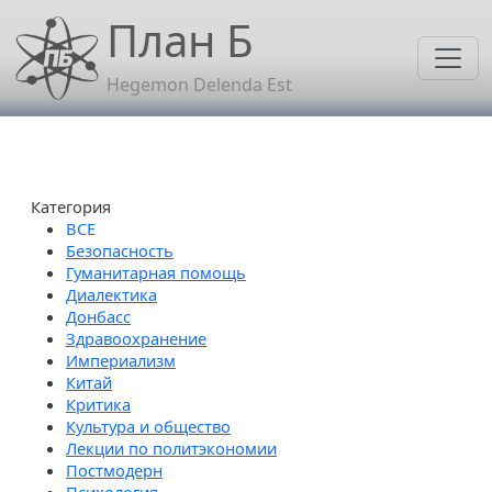
Перейти к основному содержанию
План Б
Hegemon Delenda Est
Категория
Безопасность
Гуманитарная помощь
Диалектика
Донбасс
Здравоохранение
Империализм
Китай
Критика
Культура и общество
Лекции по политэкономии
Постмодерн