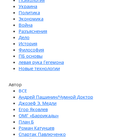
Психология
Украина
Политика
Экономика
Война
Разъяснения
Дело
История
Философия
ПБ основы
левая рука Гегемона
Новые технологии
Автор
Андрей Пашинин/Чумной Доктор
Джозеф Э. Медли
Егор Яковлев
ОМГ «Баррикады»
План Б
Роман Катунцев
Спартак Павлюченко